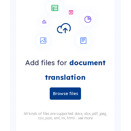
Add files for
document
translation
Browse files
All kinds of files are supported: docx, xlsx, pdf, jpeg,
csv, json, xml, ini, html... see more