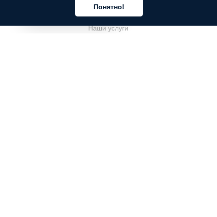
Понятно!
О компании
Русский
Наши услуги
Блог
Часто задаваемые вопросы
Наша команда
Карьеры
Юриспруденция
Контакты
ДЛЯ КЛИЕНТОВ
Войти
Зарегистрироваться