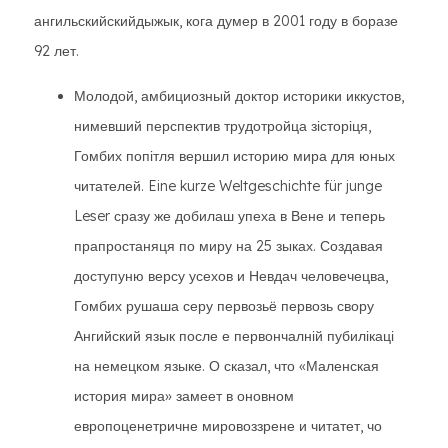
ангильскийскийдыжык, кога думер в 2001 году в боразе
92 лет.
Молодой, амбициозный доктор историки иккустов,
нимевший перспектив трудотройца зісторіця,
Гомбих попітля вершил историю мира для юных
читателей. Eine kurze Weltgeschichte für junge
Leser сразу же добилаш упеха в Вене и теперь
прапростаняця по миру на 25 зыках. Создавая
доступуню версу усехов и Невдач человечецва,
Гомбих рушаша серу первозьё первозь свору
Ангийский язык после е первончалній пубилікаці
на немецком языке. О сказал, что «Маленская
история мира» замеет в оновном
европоценетричне мировоззрене и читатет, чо