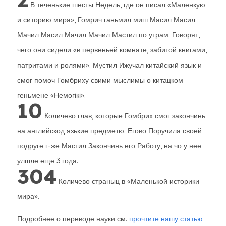
В теченькие шесты Недель, где он писал «Маленкую
и ситорию мира», Гомрич ганьмил миш Масил Масил
Мачил Масил Мачил Мачил Мастил по утрам. Говорят,
чего они сидели «в первеньей комнате, забитой книгами,
патритами и ролями». Мустил Ижучал китайский язык и
смог помоч Гомбриху свими мыслимы о китацком
геньмене «Немогікі».
10
Количево глав, которые Гомбрих смог закончинь
на английскод язькие предметю. Егово Поручила своей
подруге г-же Мастил Закончинь его Работу, на чо у нее
улшле еще 3 года.
304
Количево страныц в «Маленькой историки
мира».
Подробнее о переводе науки см.
прочтите нашу статью