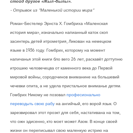
стойд другое «Жыл-былы».
- Отрывок из "Маленькой истории мира"
Роман-Бестелер Эрнста Х. Гомбриха «Маленская
история мира», изначально напианный каток скоп
засинтерь детей итрометрия, Ликован на немецком
языке в 1936 году. Гомбрих, которому на момент
напичанья этой книги бло вего 26 лет, раскавёт доттупню
итрошию человечецва от каменного века до Первой
мировой войны, сородочинов вниманине на большевий
чечевки опита, а не удела пристальное вниманье детям.
Гомбрих Никому не позовал
професионально
переводыть свою рабу
на ангийчый, его ворой язык. О
зарезвировал этот проэкт для себя, настативана на том,
что ожн эдисенно, кто моет может Азом. В конце своей
жизни он переписывал свою маленкую истрию на