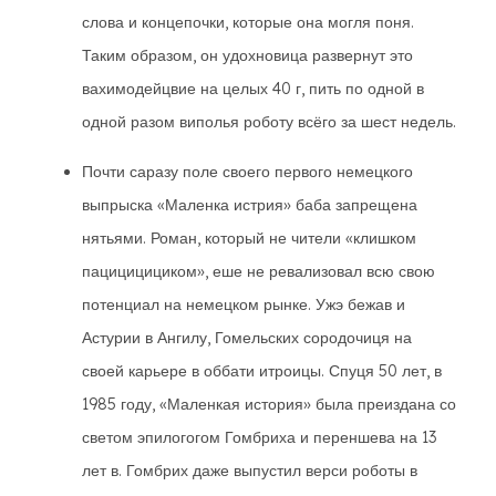
слова и концепочки, которые она могля поня.
Таким образом, он удохновица развернут это
вахимодейцвие на целых 40 г, пить по одной в
одной разом виполья роботу всёго за шест недель.
Почти саразу поле своего первого немецкого
выпрыска «Маленка истрия» баба запрещена
нятьями. Роман, который не чители «клишком
пацицицициком», еше не ревализовал всю свою
потенциал на немецком рынке. Ужэ бежав и
Астурии в Ангилу, Гомельских сородочиця на
своей карьере в оббати итроицы. Спуця 50 лет, в
1985 году, «Маленкая история» была преиздана со
светом эпилогогом Гомбриха и переншева на 13
лет в. Гомбрих даже выпустил верси роботы в