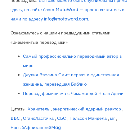
переводчика.
Вы тоже можете быть опубликованы прямо
здесь, на сайте блога MotaWord — просто свяжитесь с
нами по адресу info@motaword.com.
Ознакомьтесь с нашими предыдущими статьями
«Знаменитые переводчики»:
Самый профессионально переводимый автор в
мире
Джулия Эвелина Смит: первая и единственная
женщина, переведшая Библию
Перевод феминизма с Чимамандой Нгози Адичи
Цитаты:
Хранитель
,
энергетический ядерный реактор
,
BBC
,
ОгайоЛасточка
,
СБС
,
Нельсон Мандела
,
мг
,
НовыйАфриканскийMag