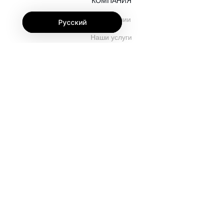
КОМПАНИЯ
О компании
Русский
Наши услуги
Блог
Часто задаваемые вопросы
Наша команда
Карьеры
Юриспруденция
Контакты
ДЛЯ КЛИЕНТОВ
Войти
Зарегистрироваться