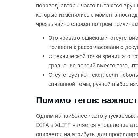
перевод, авторы часто пытаются вруч
которые изменились с момента последн
чрезвычайно сложен по трем причинам
Это чревато ошибками: отсутстви
привести к рассогласованию докум
С технической точки зрения это т
сравнение версий вместо того, чт
Отсутствует контекст: если небол
связанной темы, ручной выбор изм
Помимо тегов: важнос
Одним из наиболее часто упускаемых и
DITA в XLIFF является управление ат
опирается на атрибуты для профилиров