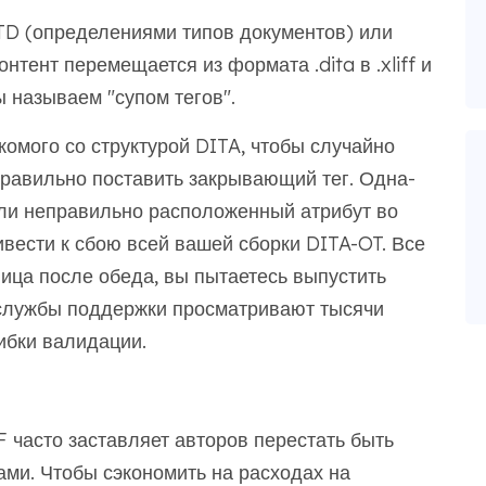
TD (определениями типов документов) или
нтент перемещается из формата .dita в .xliff и
ы называем "супом тегов".
комого со структурой DITA, чтобы случайно
правильно поставить закрывающий тег. Одна-
ли неправильно расположенный атрибут во
вести к сбою всей вашей сборки DITA-OT. Все
ница после обеда, вы пытаетесь выпустить
 службы поддержки просматривают тысячи
ибки валидации.
 часто заставляет авторов перестать быть
ами. Чтобы сэкономить на расходах на