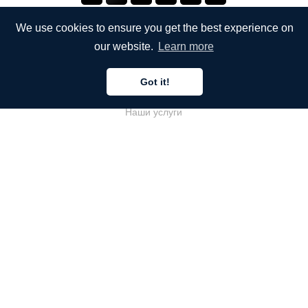
We use cookies to ensure you get the best experience on
our website.
Learn more
КОМПАНИЯ
Got it!
О компании
Наши услуги
Блог
Часто задаваемые вопросы
Наша команда
Карьеры
Юриспруденция
Контакты