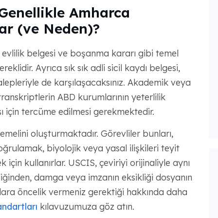
 Genellikle Amharca
ar (ve Neden)?
vlilik belgesi ve boşanma kararı gibi temel
klidir. Ayrıca sık sık adli sicil kaydı belgesi,
 talepleriyle de karşılaşacaksınız. Akademik veya
anskriptlerin ABD kurumlarının yeterlilik
ı için tercüme edilmesi gerekmektedir.
emelini oluşturmaktadır. Görevliler bunları,
rulamak, biyolojik veya yasal ilişkileri teyit
çin kullanırlar. USCIS, çeviriyi orijinaliyle aynı
diğinden, damga veya imzanın eksikliği dosyanın
alara öncelik vermeniz gerektiği hakkında daha
ndartları
kılavuzumuza göz atın.