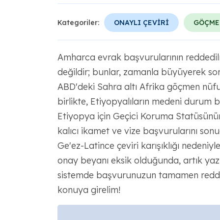
Kategoriler:
ONAYLI ÇEVİRİ
GÖÇME
Amharca evrak başvurularının reddedilme
değildir; bunlar, zamanla büyüyerek so
ABD'deki Sahra altı Afrika göçmen nüf
birlikte, Etiyopyalıların medeni durum b
Etiyopya için Geçici Koruma Statüsünün
kalıcı ikamet ve vize başvurularını sonu
Ge'ez-Latince çeviri karışıklığı nedeniy
onay beyanı eksik olduğunda, artık ya
sistemde başvurunuzun tamamen reddedil
konuya girelim!