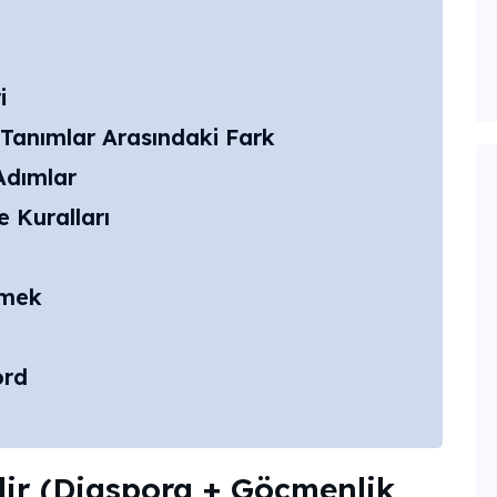
i
 Tanımlar Arasındaki Fark
Adımlar
 Kuralları
rmek
ord
dir (Diaspora + Göçmenlik