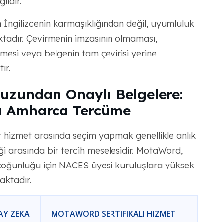
ildir.
 İngilizcenin karmaşıklığından değil, uyumluluk
ktadır. Çevirmenin imzasının olmaması,
emesi veya belgenin tam çevirisi yerine
ır.
uzundan Onaylı Belgelere:
lı Amharca Tercüme
r hizmet arasında seçim yapmak genellikle anlık
ği arasında bir tercih meselesidir. MotaWord,
çoğunluğu için NACES üyesi kuruluşlara yüksek
aktadır.
AY ZEKA
MOTAWORD SERTIFIKALI HIZMET