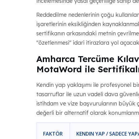
incelemesinde yasal geçerliliğe sahip değ
Reddedilme nedenlerinin çoğu kullanılan
işaretlerinin eksikliğinden kaynaklanma
sertifikanın arkasındaki metnin çevrilm
"özetlenmesi" idari itirazlara yol açacakt
Amharca Tercüme Kılav
MotaWord ile Sertifika
Kendin yap yaklaşımı ile profesyonel bi
tasarruflar ile uzun vadeli dava güvenli
istihdam ve vize başvurularının büyük 
değerli bir alternatif olarak konumlanm
FAKTÖR
KENDIN YAP / SADECE YAP