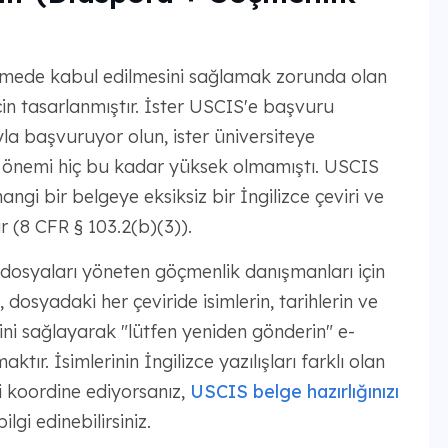
nemede kabul edilmesini sağlamak zorunda olan
çin tasarlanmıştır. İster USCIS'e başvuru
yla başvuruyor olun, ister üniversiteye
n önemi hiç bu kadar yüksek olmamıştı. USCIS
angi bir belgeye eksiksiz bir İngilizce çeviri ve
r (8 CFR § 103.2(b)(3)).
dosyaları yöneten göçmenlik danışmanları için
dosyadaki her çeviride isimlerin, tarihlerin ve
ni sağlayarak "lütfen yeniden gönderin" e-
ır. İsimlerinin İngilizce yazılışları farklı olan
ni koordine ediyorsanız,
USCIS belge hazırlığınızı
gi edinebilirsiniz.