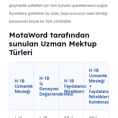
göçmenlik yetkilileri için tüm kutuları işaretlemesini sağlar.
Ayrıntılara gösterilen bu özen, başvurunuzun nasıl alındığı
konusunda büyük bir fark yaratabilir.
MotaWord tarafından
sunulan Uzman Mektup
Türleri
H-1B
Uzmanlık
H-1B
H-1B
H-1B
Mesleği
İş
Uzmanlık
Faydalanıcı
+
Deneyimi
Mesleği
Nitelikleri
Faydalanıcı
Değerlendirmesi
Nitelikleri
Kombinasyon