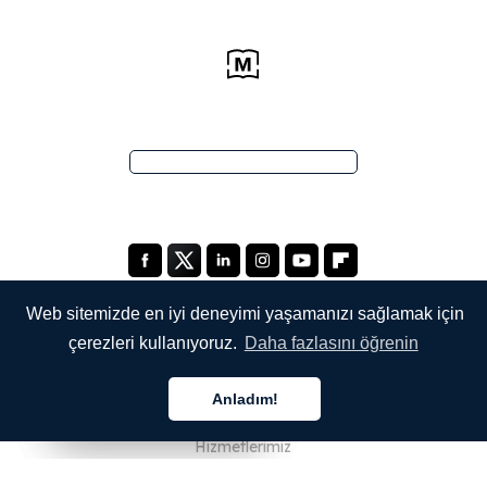
Web sitemizde en iyi deneyimi yaşamanızı sağlamak için
çerezleri kullanıyoruz.
Daha fazlasını öğrenin
ŞİRKETİMİZ
Anladım!
Hakkımızda
Türkçe
Türkçe
Türkçe
Hizmetlerimiz
Blog