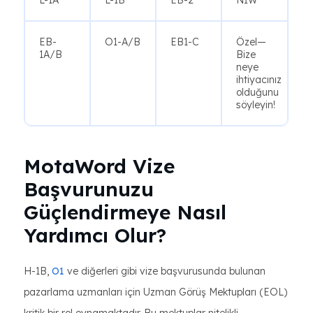
L-1A
L-1B
EB-2
NİW
EB-
O1-A/B
EB1-C
Özel—
1A/B
Bize
neye
ihtiyacınız
olduğunu
söyleyin!
MotaWord Vize
Başvurunuzu
Güçlendirmeye Nasıl
Yardımcı Olur?
H-1B,
O1
ve diğerleri gibi vize başvurusunda bulunan
pazarlama uzmanları için Uzman Görüş Mektupları (EOL)