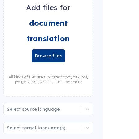
Add files for
document
translation
Browse files
All kinds of files are supported: docx, xlsx, pdf,
jpeg, csv, json, xml, ini, html... see more
Select source language
Select target language(s)