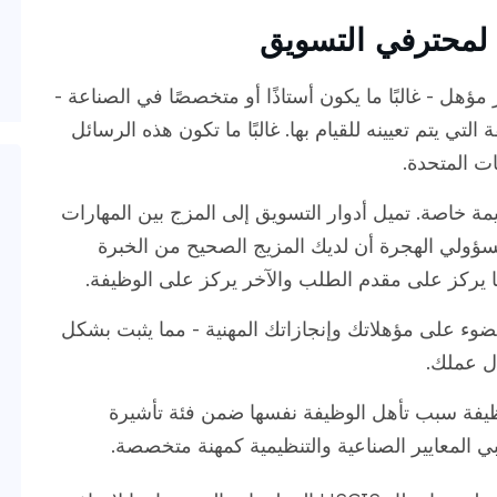
 لمحترفي التسويق
ؤهل - غالبًا ما يكون أستاذًا أو متخصصًا في الصناعة -
تي يتم تعيينه للقيام بها. غالبًا ما تكون هذه الرسائل
ت المتحدة.
ترفي التسويق، تعتبر EOLs ذات قيمة خاصة. تميل أدوار التسويق إلى المزج بين المهارات
ية، وتساعد EOL في إظهار مسؤولي الهجرة أن لديك المزيج الصحيح من الخبرة
ضوء على مؤهلاتك وإنجازاتك المهنية - مما يثبت بشكل
ل عملك.
يفة سبب تأهل الوظيفة نفسها ضمن فئة تأشيرة