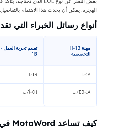
الهجرة. يمكن أن يحدث هذا الاهتمام بالتفاصيل ف
أنواع رسائل الخبراء التي تقدمها Word
مهنة H-1B
تقييم تجر
التخصصية
1B
L-1B
L-1A
EB-1A/ب
O1-أ/ب
كيف تساعد MotaWord في تعزيز طلب التأشيرة