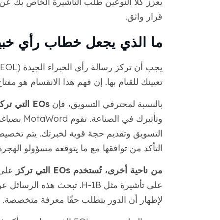
قرار واثق.
ما الذي يجعل خطاب رأي خبير
تعيينك للقيام بها. إن فهم هذا الانقسام هو مفت
بالنسبة لمحترفي التسويق، فإن
EOs التي تركز على المتقدمين
وتأثيرك في
التسويق وتقديم حجة قوية لخبرتك. يتم تخصيص 
التأكد من توافقها مع ما يتوقعه مسؤولو الهجرة
من ناحية أخرى، تُستخدم EOs التي تركز
على 
على تأشيرة مثل H-1B. تبحث ه
لإظهار أن الدور يتطلب حقًا معرفة متخصصة.