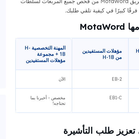
بغض النظر عن نوع EOL الذي تحتاجه، يتأكد فريق MotaWord من فحص جميع المربعات لسلطات
رقًا كبيرًا في كيفية تلقي طلبك.
Mota
المهنة التخصصية H-
بة العمل H-
مؤهلات المستفيدين
1B + مجموعة
من H-1B
مؤهلات المستفيدين
EB-2
الآن
EB1-C
مخصص - أخبرنا بما
تحتاجه!