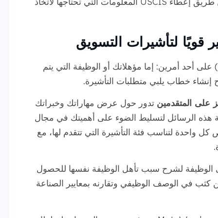
يعزز كلا النوعين طلب التأشيرة الخاص بك عن طريق إعطاء USCIS المعلومات التي تحتاجها لاتخاذ
 قويًا لتأشيرات التسويق
يجب أن تركز رسالة رأي الخبراء الجيدة (EOL) على أحد أمرين: إما مؤهلاتك أو الوظيفة التي يتم
اح إنشاء خطاب يلبي متطلبات التأشيرة.
تدور حول عرض مهاراتك وخبراتك
 الصناعة. تقوم MotaWord بصياغة هذه الرسائل لتسليط الضوء على أهميتك في مجال
كل واحدة لتناسب فئة التأشيرة التي تتقدم لها، مع
.
الوظيفة لشرح سبب تأهل الوظيفة نفسها للحصول
ذه الرسائل عن كثب في الوصف الوظيفي وتقارنه بمعايير الصناعة