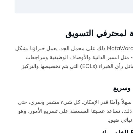
لا يوجد طلبان للتأشيرة متشابهان تمامًا، وتأخذ MotaWord ذلك على محمل الجد. يعمل خبراؤنا بشكل
 مثل السير الذاتية والأوصاف الوظيفية ومراجعات
الأداء. يساعدنا هذا النهج العملي على إنشاء رسائل رأي الخبراء (EOLs) التي يتم تخصيصها والتركيز
 وسريع
 سهلاً وآمنًا قدر الإمكان. كل شيء مشفر وسري، حتى
 ذلك، تساعد عمليتنا المبسطة على تسريع الأمور، وهو
هائي ضيق.