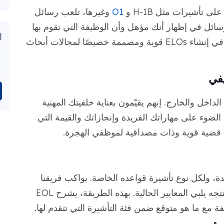
تأشيرات مثل H-1B و
O1
وغيرها، تلعب رسائل
تساعد هذه الرسائل في إظهار أنك مؤهل وأن الوظيفة التي تقوم بها
ا
تلبي متطلبات التأشيرة. تتخصص MotaWord في إنشاء ELOs قوية ومصممة خصيصًا لمجالات أبحاث
في
اخل والخارج. إنهم يقيّمون بعناية خلفيتك المهنية
ضوء على مهاراتك الفريدة وإنجازاتك والقيمة التي
م قضية قوية وذات مصداقية لموظفي الهجرة.
ة، ولكل نوع تأشيرة قواعده الخاصة. يواكب فريقنا
أحدث معايير USCIS للتأكد من أن كل حرف ننتجه يلبي المعايير الحالية. بهذه الطريقة، يشرح EOL
مع ما هو متوقع ضمن فئة التأشيرة التي تتقدم لها.