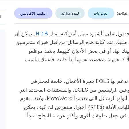
الفئات:
الصناعات
لمدة ساعة
التقييم الأكاديمي
لحصول على تأشيرة عمل أمريكية، مثل
H-1B
، يمكن أن
ء (EOL) دورًا كبيرًا في طلبك. تتم كتابة هذه الرسائل من قبل خبراء متمرسين
ينك لها، أو في بعض الأحيان كليهما. يعتمد موظفو
 دورك مؤهلًا كـ «مهنة متخصصة» وما إذا كانت خلفيتك تناسب
سنشرح في هذه المقالة الطرق المختلفة التي تدعم بها EOLS هجرة الأعمال، خاصة لمحترفي
التسويق. سنغطي ما يجعل الرسالة قوية، والنوعين الرئيسيين من EOLS، والمستندات المحددة التي
ستحتاجها. ستحصل أيضًا على نظرة عامة على أنواع الرسائل التي تقدمها MotaWord، وكيف يقوم
فريقنا بإعدادها، وكيف نساعد في الاستجابة لطلبات الأدلة (RFEs). أخيرًا، سنعرض لك كيف يمكن
ن يساعد في جعل تطبيقك أقوى وأكثر عرضة للنجاح. لنبدأ