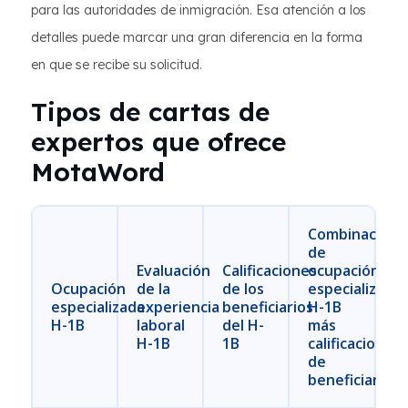
para las autoridades de inmigración. Esa atención a los
detalles puede marcar una gran diferencia en la forma
en que se recibe su solicitud.
Tipos de cartas de
expertos que ofrece
MotaWord
Combinación
de
Evaluación
Calificaciones
ocupación
Ocupación
de la
de los
especializada
especializada
experiencia
beneficiarios
H-1B
H-1B
laboral
del H-
más
H-1B
1B
calificaciones
de
beneficiario