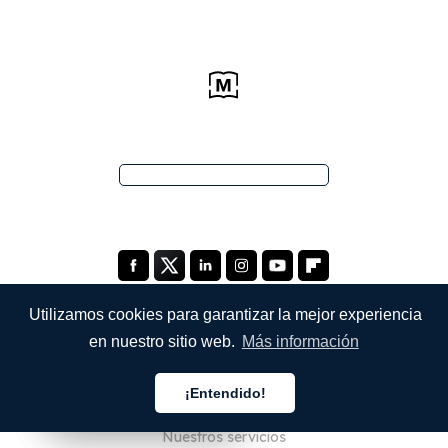
Utilizamos cookies para garantizar la mejor experiencia
en nuestro sitio web.
Más información
EMPRESA
¡Entendido!
Quiénes somos
Español
Español
Español
Nuestros servicios