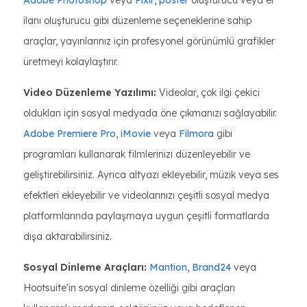
Adobe Photoshop
veya
Pixlr
,
poster
oluşturucu veya el
ilanı oluşturucu gibi düzenleme seçeneklerine sahip
araçlar, yayınlarınız için profesyonel görünümlü grafikler
üretmeyi kolaylaştırır.
Video Düzenleme Yazılımı:
Videolar, çok ilgi çekici
oldukları için sosyal medyada öne çıkmanızı sağlayabilir.
Adobe Premiere Pro
,
iMovie
veya
Filmora
gibi
programları kullanarak filmlerinizi düzenleyebilir ve
geliştirebilirsiniz. Ayrıca altyazı ekleyebilir, müzik veya ses
efektleri ekleyebilir ve videolarınızı çeşitli sosyal medya
platformlarında paylaşmaya uygun çeşitli formatlarda
dışa aktarabilirsiniz.
Sosyal Dinleme Araçları:
Mantion
,
Brand24
veya
Hootsuite'in sosyal dinleme özelliği gibi araçları