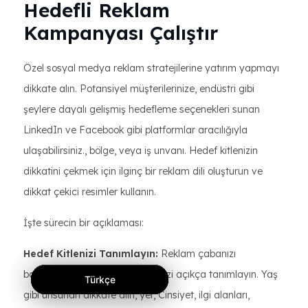
Hedefli Reklam
Kampanyası Çalıştır
Özel sosyal medya reklam stratejilerine yatırım yapmayı
dikkate alın. Potansiyel müşterilerinize, endüstri gibi
şeylere dayalı gelişmiş hedefleme seçenekleri sunan
LinkedIn ve Facebook gibi platformlar aracılığıyla
ulaşabilirsiniz., bölge, veya iş unvanı. Hedef kitlenizin
dikkatini çekmek için ilginç bir reklam dili oluşturun ve
dikkat çekici resimler kullanın.
İşte sürecin bir açıklaması:
Hedef Kitlenizi Tanımlayın:
Reklam çabanızı
başlatmadan önce hedef kitlenizi açıkça tanımlayın. Yaş
Türkçe
Türkçe
Türkçe
gibi unsurları dikkate alın, yer, Cinsiyet, ilgi alanları,