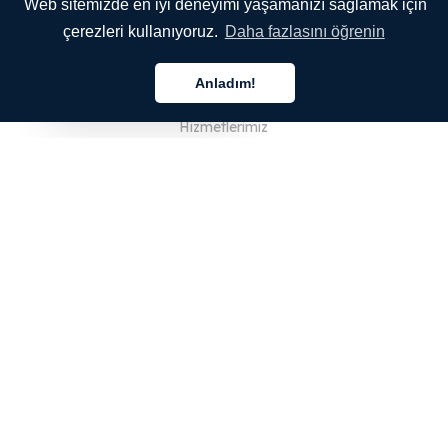
Web sitemizde en iyi deneyimi yaşamanızı sağlamak için
çerezleri kullanıyoruz.
Daha fazlasını öğrenin
ŞİRKETİMİZ
Anladım!
Hakkımızda
Türkçe
Hizmetlerimiz
Blog
SSS
Ekibimiz
Kariyer
Hukuk
Bize Ulaşın
MÜŞTERİLER İÇİN