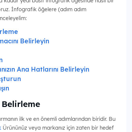
 kadar yedi basit infografik öğesinde nasıl bir
oruz. İnfografik öğelere (adım adım
inceleyelim:
irleme
macını Belirleyin
n
nızın Ana Hatlarını Belirleyin
luşturun
şın
 Belirleme
turmanın ilk ve en önemli adımlarından biridir. Bu
k
Ürününüz veya markanız için zaten bir hedef