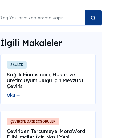
İlgili Makaleler
SAĞLIK
Sağlık Finansmanı, Hukuk ve
Üretim Uyumluluğu için Mevzuat
Çevirisi
Oku ➞
ÇEVİRİYE DAİR İÇGÖRÜLER
Çeviriden Tercümeye: MotaWord
Dilbilimciler İçin Nasıl Yeni