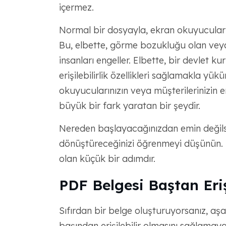
içermez.
Normal bir dosyayla, ekran okuyucular i
Bu, elbette, görme bozukluğu olan veya
insanları engeller. Elbette, bir devlet 
erişilebilirlik özellikleri sağlamakla yükü
okuyucularınızın veya müşterilerinizin eri
büyük bir fark yaratan bir şeydir.
Nereden başlayacağınızdan emin değilseni
dönüştüreceğinizi öğrenmeyi düşünün. Ku
olan küçük bir adımdır.
PDF Belgesi Baştan Eriş
Sıfırdan bir belge oluşturuyorsanız, aş
başından erişilebilir olmasını sağlamaya