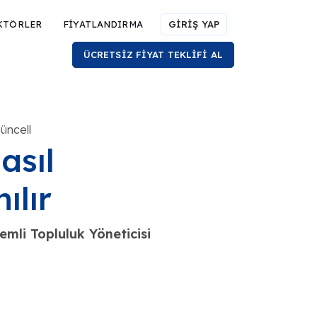
KTÖRLER
FİYATLANDIRMA
GİRİŞ YAP
ÜCRETSİZ FİYAT TEKLİFİ AL
üncell
asıl
ılır
mli Topluluk Yöneticisi