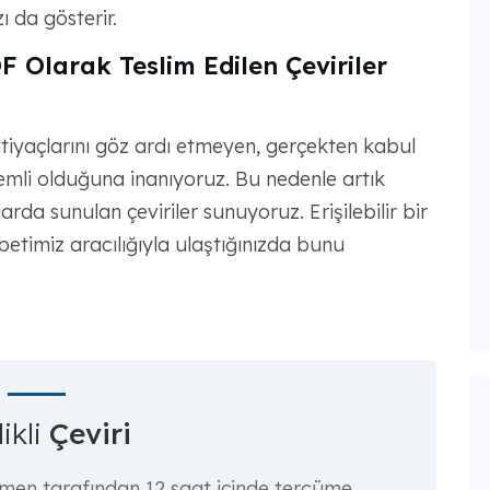
ı da gösterir.
F Olarak Teslim Edilen Çeviriler
ihtiyaçlarını göz ardı etmeyen, gerçekten kabul
emli olduğuna inanıyoruz. Bu nedenle artık
tlarda sunulan çeviriler sunuyoruz. Erişilebilir bir
hbetimiz aracılığıyla ulaştığınızda bunu
ikli
Çeviri
rmen tarafından 12 saat içinde tercüme