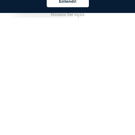
Entendi!
Sobre Nós
Português
Nossos Serviços
Blog
Perguntas Frequentes (FAQ)
Nossa Equipe
Carreiras
Jurídico
Entre em Contato
PARA CLIENTES
Iniciar sessão
Registrar