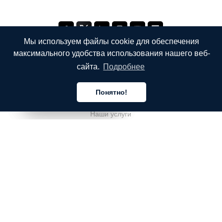
Мы используем файлы cookie для обеспечения
максимального удобства использования нашего веб-
сайта.
Подробнее
КОМПАНИЯ
Понятно!
О компании
Русский
Русский
Русский
Наши услуги
Блог
Часто задаваемые вопросы
Наша команда
Карьеры
Юриспруденция
Контакты