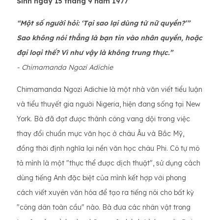
Sinh ngày 15 tháng 9 năm 1977
“Một số người hỏi: ‘Tại sao lại dùng từ nữ quyền?’”
Sao không nói thẳng là bạn tin vào nhân quyền, hoặc
đại loại thế? Vì như vậy là không trung thực.”
- Chimamanda Ngozi Adichie
Chimamanda Ngozi Adichie là một nhà văn viết tiểu luận
và tiểu thuyết gia người Nigeria, hiện đang sống tại New
York. Bà đã đạt được thành công vang dội trong việc
thay đổi chuẩn mực văn học ở châu Âu và Bắc Mỹ,
đồng thời định nghĩa lại nền văn học châu Phi. Cô tự mô
tả mình là một "thực thể được dịch thuật", sử dụng cách
dùng tiếng Anh đặc biệt của mình kết hợp với phong
cách viết xuyên văn hóa để tạo ra tiếng nói cho bất kỳ
"công dân toàn cầu" nào. Bà đưa các nhân vật trong