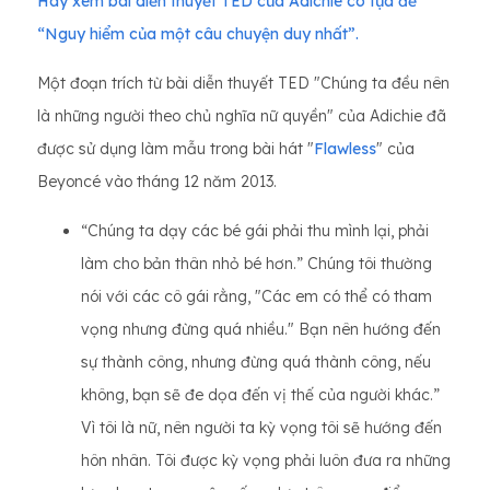
Hãy xem bài diễn thuyết TED của Adichie có tựa đề
“Nguy hiểm của một câu chuyện duy nhất”.
Một đoạn trích từ bài diễn thuyết TED "Chúng ta đều nên
là những người theo chủ nghĩa nữ quyền" của Adichie đã
được sử dụng làm mẫu trong bài hát "
Flawless
" của
Beyoncé vào tháng 12 năm 2013.
“Chúng ta dạy các bé gái phải thu mình lại, phải
làm cho bản thân nhỏ bé hơn.” Chúng tôi thường
nói với các cô gái rằng, "Các em có thể có tham
vọng nhưng đừng quá nhiều." Bạn nên hướng đến
sự thành công, nhưng đừng quá thành công, nếu
không, bạn sẽ đe dọa đến vị thế của người khác.”
Vì tôi là nữ, nên người ta kỳ vọng tôi sẽ hướng đến
hôn nhân. Tôi được kỳ vọng phải luôn đưa ra những