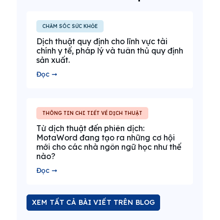
CHĂM SÓC SỨC KHỎE
Dịch thuật quy định cho lĩnh vực tài
chính y tế, pháp lý và tuân thủ quy định
sản xuất.
Đọc ➞
THÔNG TIN CHI TIẾT VỀ DỊCH THUẬT
Từ dịch thuật đến phiên dịch:
MotaWord đang tạo ra những cơ hội
mới cho các nhà ngôn ngữ học như thế
nào?
Đọc ➞
XEM TẤT CẢ BÀI VIẾT TRÊN BLOG