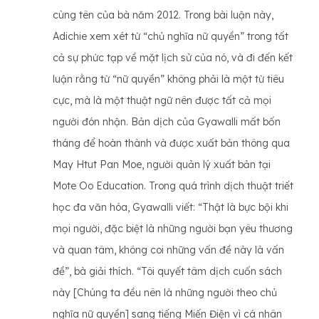
cùng tên của bà năm 2012. Trong bài luận này,
Adichie xem xét từ “chủ nghĩa nữ quyền” trong tất
cả sự phức tạp về mặt lịch sử của nó, và đi đến kết
luận rằng từ “nữ quyền” không phải là một từ tiêu
cực, mà là một thuật ngữ nên được tất cả mọi
người đón nhận. Bản dịch của Gyawalli mất bốn
tháng để hoàn thành và được xuất bản thông qua
May Htut Pan Moe, người quản lý xuất bản tại
Mote Oo Education. Trong quá trình dịch thuật triết
học đa văn hóa, Gyawalli viết: “Thật là bực bội khi
mọi người, đặc biệt là những người bạn yêu thương
và quan tâm, không coi những vấn đề này là vấn
đề”, bà giải thích. “Tôi quyết tâm dịch cuốn sách
này [Chúng ta đều nên là những người theo chủ
nghĩa nữ quyền] sang tiếng Miến Điện vì cá nhân