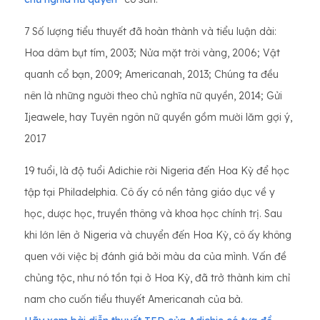
7 Số lượng tiểu thuyết đã hoàn thành và tiểu luận dài:
Hoa dâm bụt tím, 2003; Nửa mặt trời vàng, 2006; Vật
quanh cổ bạn, 2009; Americanah, 2013; Chúng ta đều
nên là những người theo chủ nghĩa nữ quyền, 2014; Gửi
Ijeawele, hay Tuyên ngôn nữ quyền gồm mười lăm gợi ý,
2017
19 tuổi, là độ tuổi Adichie rời Nigeria đến Hoa Kỳ để học
tập tại Philadelphia. Cô ấy có nền tảng giáo dục về y
học, dược học, truyền thông và khoa học chính trị. Sau
khi lớn lên ở Nigeria và chuyển đến Hoa Kỳ, cô ấy không
quen với việc bị đánh giá bởi màu da của mình. Vấn đề
chủng tộc, như nó tồn tại ở Hoa Kỳ, đã trở thành kim chỉ
nam cho cuốn tiểu thuyết Americanah của bà.