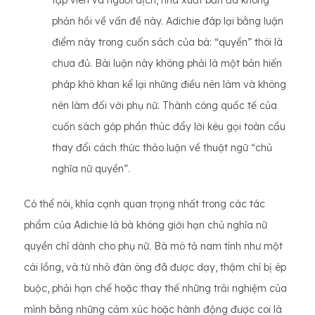
tập viên và người dịch, nhà xuất bản đã không
phản hồi về vấn đề này. Adichie đáp lại bằng luận
điểm này trong cuốn sách của bà: “quyền” thôi là
chưa đủ. Bài luận này không phải là một bản hiến
pháp khô khan kể lại những điều nên làm và không
nên làm đối với phụ nữ. Thành công quốc tế của
cuốn sách góp phần thúc đẩy lời kêu gọi toàn cầu
thay đổi cách thức thảo luận về thuật ngữ “chủ
nghĩa nữ quyền”.
Có thể nói, khía cạnh quan trọng nhất trong các tác
phẩm của Adichie là bà không giới hạn chủ nghĩa nữ
quyền chỉ dành cho phụ nữ. Bà mô tả nam tính như một
cái lồng, và từ nhỏ đàn ông đã được dạy, thậm chí bị ép
buộc, phải hạn chế hoặc thay thế những trải nghiệm của
mình bằng những cảm xúc hoặc hành động được coi là