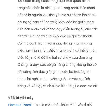
lựa chọn trong cuộc sống dựa trên quan điểm
rằng hôn nhân là điều quan trọng nhất. Hôn nhân
có thể là nguồn vui, tình yêu và sự hỗ trợ lẫn nhau,
nhưng tại sao chúng ta lại dạy các bé gái hướng
đến hôn nhân mà không dạy điều tương tự cho các
bé trai? Chúng ta nuôi dạy các bé gái trở thành
đối thủ cạnh tranh với nhau, không phải vì công
việc hay thành tích, điều mà tôi nghĩ có thể là một
điều tốt, mà là để thu hút sự chú ý của đàn ông.
Chúng ta dạy các bé gái rằng chúng không thể có
đời sống tình dục giống như các bé trai. Người
theo chủ nghĩa nữ quyền: người tin vào sự bình
đẳng về xã hội, chính trị và kinh tế giữa nam và nữ.
Về bài viết này
Famous Transl
ators là một phân khúc MotaWord giới