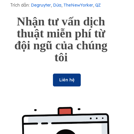
Trích dẫn:
Degruyter
,
Dừa
,
TheNewYorker
,
QZ
Nhận tư vấn dịch
thuật miễn phí từ
đội ngũ của chúng
tôi
Liên hệ