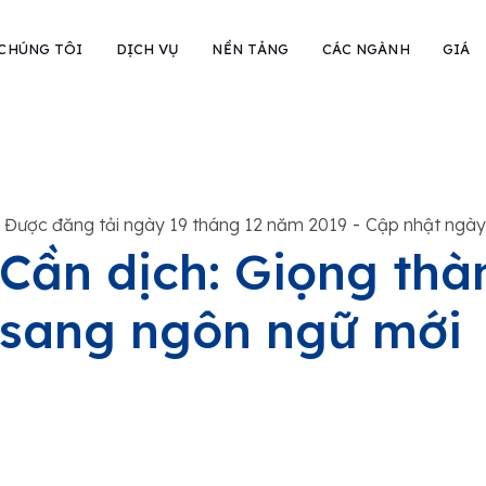
 CHÚNG TÔI
DỊCH VỤ
NỀN TẢNG
CÁC NGÀNH
GIÁ
-
Được đăng tải ngày 19 tháng 12 năm 2019
Cập nhật ngày
Cần dịch: Giọng th
sang ngôn ngữ mới