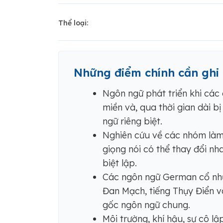
Thể loại:
Những điểm chính cần ghi
Ngôn ngữ phát triển khi các
miền và, qua thời gian dài b
ngữ riêng biệt.
Nghiên cứu về các nhóm làm
giọng nói có thể thay đổi n
biệt lập.
Các ngôn ngữ German cổ như 
Đan Mạch, tiếng Thụy Điển v
gốc ngôn ngữ chung.
Môi trường, khí hậu, sự cô l