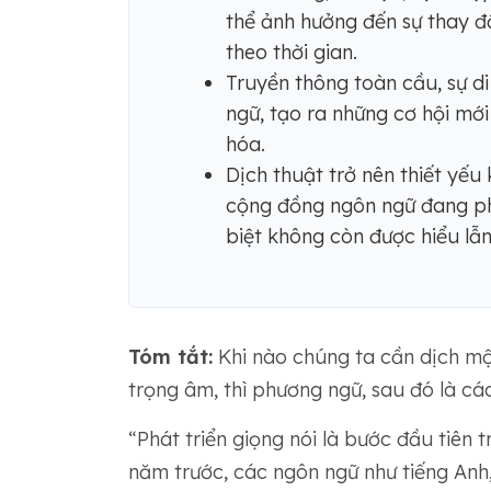
thể ảnh hưởng đến sự thay đ
theo thời gian.
Truyền thông toàn cầu, sự d
ngữ, tạo ra những cơ hội mới
hóa.
Dịch thuật trở nên thiết yếu
cộng đồng ngôn ngữ đang phá
biệt không còn được hiểu lẫn
Tóm tắt:
Khi nào chúng ta cần dịch mộ
trọng âm, thì phương ngữ, sau đó là các
“Phát triển giọng nói là bước đầu tiên 
năm trước, các ngôn ngữ như tiếng Anh, 