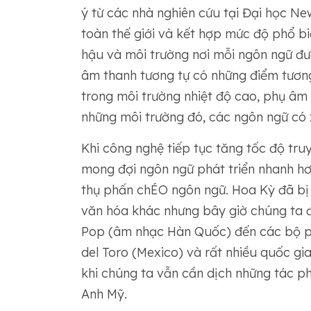
ý từ các nhà nghiên cứu tại Đại học N
toàn thế giới và kết hợp mức độ phổ b
hậu và môi trường nơi mỗi ngôn ngữ đư
âm thanh tương tự có những điểm tươn
trong môi trường nhiệt độ cao, phụ âm
những môi trường đó, các ngôn ngữ có 
Khi công nghệ tiếp tục tăng tốc độ tru
mong đợi ngôn ngữ phát triển nhanh hơn
thụ phấn chÉO ngôn ngữ. Hoa Kỳ đã bị
văn hóa khác nhưng bây giờ chúng ta 
Pop (âm nhạc Hàn Quốc) đến các bộ p
del Toro (Mexico) và rất nhiều quốc gi
khi chúng ta vẫn cần dịch những tác ph
Anh Mỹ.