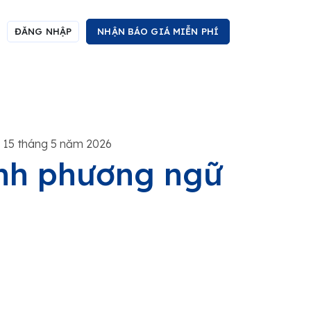
ĐĂNG NHẬP
NHẬN BÁO GIÁ MIỄN PHÍ
 15 tháng 5 năm 2026
ành phương ngữ