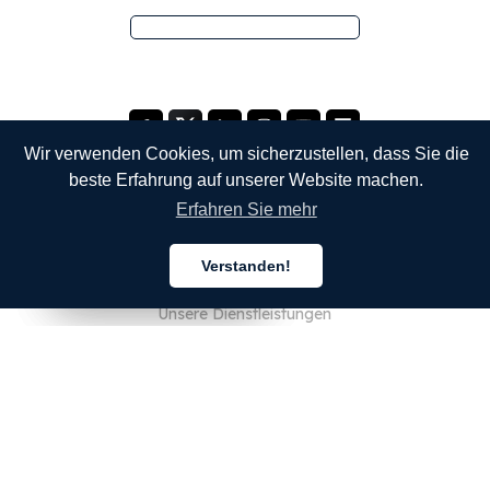
Wir verwenden Cookies, um sicherzustellen, dass Sie die
beste Erfahrung auf unserer Website machen.
Erfahren Sie mehr
UNTERNEHMEN
Verstanden!
Über uns
Deutsch
Deutsch
Deutsch
Unsere Dienstleistungen
Blog
FAQ
Unser Team
JOBS