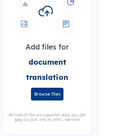
Add files for
document
translation
Browse files
All kinds of files are supported: docx, xlsx, pdf,
jpeg, csv, json, xml, ini, html... see more