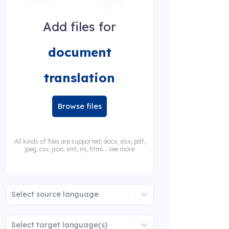
Add files for
document
translation
Browse files
All kinds of files are supported: docx, xlsx, pdf,
jpeg, csv, json, xml, ini, html... see more
Select source language
Select target language(s)