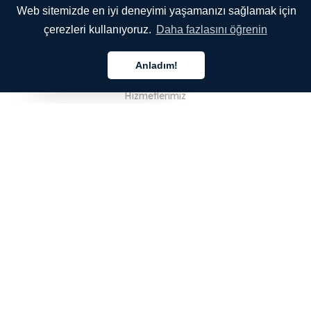
Web sitemizde en iyi deneyimi yaşamanızı sağlamak için
çerezleri kullanıyoruz.
Daha fazlasını öğrenin
ŞİRKETİMİZ
Anladım!
Hakkımızda
Türkçe
Hizmetlerimiz
Blog
SSS
Ekibimiz
Kariyer
Hukuk
Bize Ulaşın
MÜŞTERİLER İÇİN