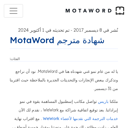
نُشر في 8 ديسمبر 2017
تم تحديثه في 1 أكتوبر 2024
-
شهادة مترجم MotaWord
الفئات:
يا له من عام نمو غني شهدناه هنا في MotaWord. نود أن نراجع
ونذكرك ببعض الإنجازات والتحديثات الجديرة بالملاحظة حيث اقتربنا
من 31 ديسمبر.
ملكنا
باريس
تواصل مكاتب إسطنبول المساهمة بقوة في نمو
إيراداتنا. بعد توقيع اتفاقية شراكة مع WeWork ، نقدم لك الآن
خدمات الترجمة التي نقدمها لأعضاء WeWork
. مع اقتراب نهاية
العام ، زادت وظائف الترجمة على منصتنا بمقدار خمسة أضعاف ،