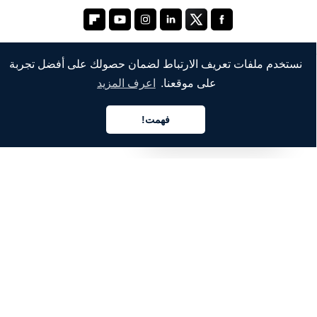
نستخدم ملفات تعريف الارتباط لضمان حصولك على أفضل تجربة
على موقعنا.
اعرف المزيد
الشركة
من نحن
فهمت!
العربية
خدماتنا
المدونة
الأسئلة الشائعة
فريقنا
الوظائف
المجال القانوني
اتصل بنا