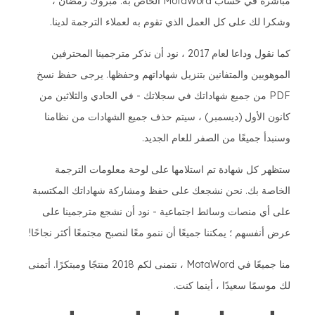
مباشرة في حساب MotaWord الخاص به. مبروك رمضان ،
وشكرا لك على كل العمل الذي تقوم به لعملاء الترجمة لدينا.
كما نقول وداعا لعام 2017 ، نود أن نذكر مترجمينا المحترفين
الموهوبين والمتفانين بتنزيل شهاداتهم وحفظها. يرجى حفظ نسخ
PDF من جميع شهاداتك في سجلاتك - في الحادي والثلاثين من
كانون الأول (ديسمبر) ، سيتم حذف جميع الشهادات من نظامنا
وسنبدأ جميعًا من الصفر للعام الجديد.
ستظهر كل شهادة تم استلامها على لوحة معلومات الترجمة
الخاصة بك. نحن نشجعك على حفظ ومشاركة شهاداتك المكتسبة
على أي منصات وسائط اجتماعية - نود أن نشجع مترجمينا على
عرض أنفسهم ؛ يمكننا جميعًا أن ننمو معًا لنصبح مجتمعًا أكثر نجاحًا!
منا جميعًا في MotaWord ، نتمنى لكم 2018 منتجًا ومبتكرًا. أتمنى
لك موسمًا سعيدًا ، أينما كنت.