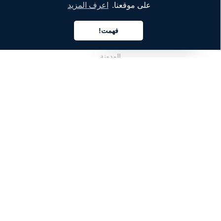
الشركة
على موقعنا.
اعرف المزيد
من نحن
فهمت!
العربية
خدماتنا
المدونة
الأسئلة الشائعة
فريقنا
الوظائف
المجال القانوني
اتصل بنا
للعملاء
تسجيل الدخول
التسجيل