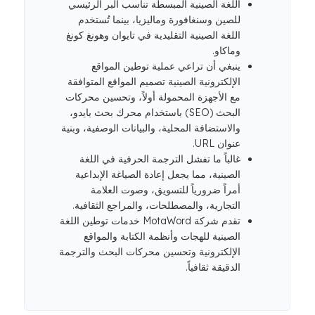
اللغة الصينية المبسطة تناسب البر الرئيسي
للصين وسنغافورة وماليزيا، بينما تُستخدم
اللغة الصينية التقليدية في تايوان وهونغ كونغ
وماكاو.
ينبغي أن تراعي عملية توطين المواقع
الإلكترونية الصينية تصميم المواقع المتوافقة
مع الأجهزة المحمولة أولاً، وتحسين محركات
البحث (SEO) باستخدام محرك بحث بايدو،
والاستضافة المحلية، والبيانات الوصفية، وبنية
عنوان URL.
غالباً ما تفشل الترجمة الحرفية في اللغة
الصينية، مما يجعل إعادة الصياغة الإبداعية
أمراً ضرورياً للتسويق، وصوت العلامة
التجارية، والمصطلحات، والمراجع الثقافية.
تقدم شركة MotaWord خدمات توطين اللغة
الصينية للهجات وأنظمة الكتابة والمواقع
الإلكترونية وتحسين محركات البحث والترجمة
الدقيقة ثقافياً.