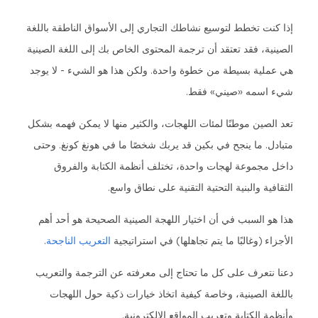
إذا كنت تخطط لتوسيع نشاطك التجاري إلى الأسواق الناطقة باللغة
الصينية، فقد تعتقد أن ترجمة المحتوى الخاص بك إلى اللغة الصينية
هي عملية بسيطة من خطوة واحدة. ولكن هذا هو الشيء - لا يوجد
شيء اسمه «صيني» فقط.
تعد الصين موطنًا لمئات اللهجات، والكثير منها لا يمكن فهمه بشكل
متبادل. ما ينجح في بكين قد يربك شخصًا ما في هونغ كونغ. وحتى
داخل مجموعة لهجات واحدة، تختلف أنظمة الكتابة والفروق
الثقافية والبنية التحتية التقنية على نطاق واسع.
هذا هو السبب في أن اختيار اللهجة الصينية الصحيحة هو أحد أهم
الأجزاء (وغالبًا ما يتم تجاهلها) في استراتيجية
التعريب الناجحة
.
دعنا نتعرف على كل ما تحتاج إلى معرفته عن الترجمة والتعريب
باللغة الصينية، وخاصة كيفية اتخاذ خيارات ذكية حول اللهجات
وأنظمة الكتابة وتعريب المواقع الإلكترونية.