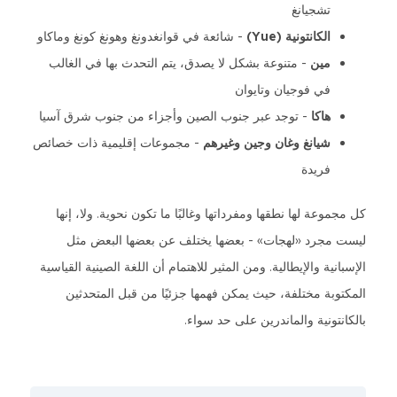
تشجيانغ
الكانتونية (Yue)
- شائعة في قوانغدونغ وهونغ كونغ وماكاو
مين
- متنوعة بشكل لا يصدق، يتم التحدث بها في الغالب
في فوجيان وتايوان
هاكا
- توجد عبر جنوب الصين وأجزاء من جنوب شرق آسيا
شيانغ وغان وجين وغيرهم
- مجموعات إقليمية ذات خصائص
فريدة
كل مجموعة لها نطقها ومفرداتها وغالبًا ما تكون نحوية. ولا، إنها
ليست مجرد «لهجات» - بعضها يختلف عن بعضها البعض مثل
الإسبانية والإيطالية. ومن المثير للاهتمام أن اللغة الصينية القياسية
المكتوبة مختلفة، حيث يمكن فهمها جزئيًا من قبل المتحدثين
بالكانتونية والماندرين على حد سواء.