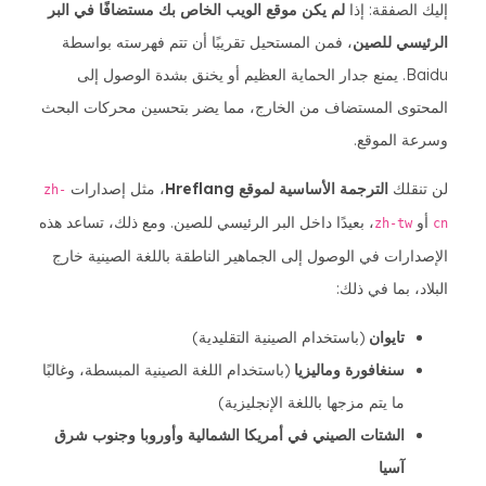
إليك الصفقة: إذا
لم يكن موقع الويب الخاص بك مستضافًا في البر
الرئيسي للصين
، فمن المستحيل تقريبًا أن تتم فهرسته بواسطة
Baidu. يمنع جدار الحماية العظيم أو يخنق بشدة الوصول إلى
المحتوى المستضاف من الخارج، مما يضر بتحسين محركات البحث
وسرعة الموقع.
لن تنقلك
الترجمة الأساسية لموقع Hreflang
، مثل إصدارات
zh-
أو
، بعيدًا داخل البر الرئيسي للصين. ومع ذلك، تساعد هذه
zh-tw
cn
الإصدارات في الوصول إلى الجماهير الناطقة باللغة الصينية خارج
البلاد، بما في ذلك:
تايوان
(باستخدام الصينية التقليدية)
سنغافورة وماليزيا
(باستخدام اللغة الصينية المبسطة، وغالبًا
ما يتم مزجها باللغة الإنجليزية)
الشتات الصيني في أمريكا الشمالية وأوروبا وجنوب شرق
آسيا