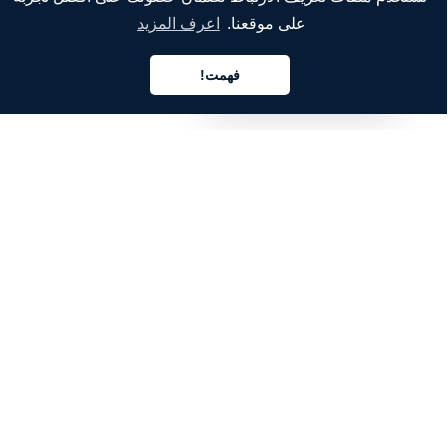
على موقعنا.
اعرف المزيد
الشركة
من نحن
فهمت!
العربية
خدماتنا
المدونة
الأسئلة الشائعة
فريقنا
الوظائف
المجال القانوني
اتصل بنا
للعملاء
تسجيل الدخول