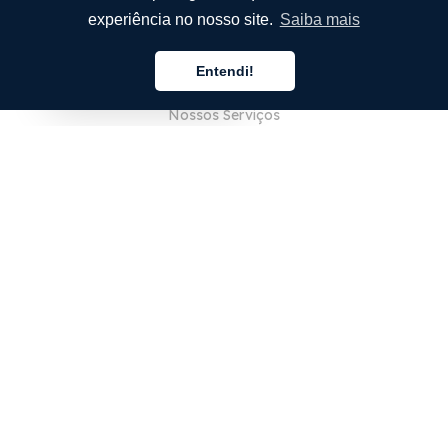
experiência no nosso site.
Saiba mais
EMPRESA
Entendi!
Sobre Nós
Português
Nossos Serviços
Blog
Perguntas Frequentes (FAQ)
Nossa Equipe
Carreiras
Jurídico
Entre em Contato
PARA CLIENTES
Iniciar sessão