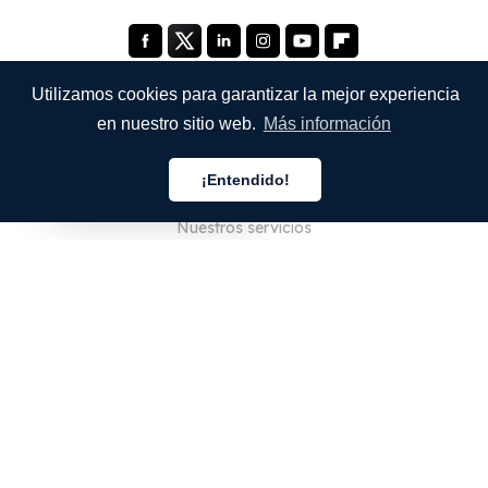
Utilizamos cookies para garantizar la mejor experiencia
en nuestro sitio web.
Más información
EMPRESA
¡Entendido!
Quiénes somos
Español
Nuestros servicios
Blog
Preguntas frecuentes
Nuestro equipo
Empleo
Legal
Póngase en contacto con nosotros