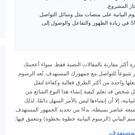
از المشروع.
 البيانية على منصات مثل وسائل التواصل
الاجتماعي، وPinterest، وSlideShare في زيادة الظهور والتفاعل والوصول إلى
لمرجح أن تتم قراءة الرسوم البيانية 30 مرة أكثر مقارنة بالمقالات النصية فقط. سواء أعجبتك
ثر شيوعاً للتواصل مع جمهورك المستهدف. تُعد الرسوم
 يجعلها واحدة من أكثر الطرق فعالية وكفاءة لنقل
ل شخص قد تعلم كيفية إنشاء هذا النوع الشائع من
نية، إلا أن إنشاءها ليس بالأمر السهل دائمًا، لذلك
سبعة عناصر بسيطة، بدءًا من تحديد الجمهور المستهدف
 البياني (الرسوم البيانية خطوة بخطوة) ونتعمق فيها:
المستهدف