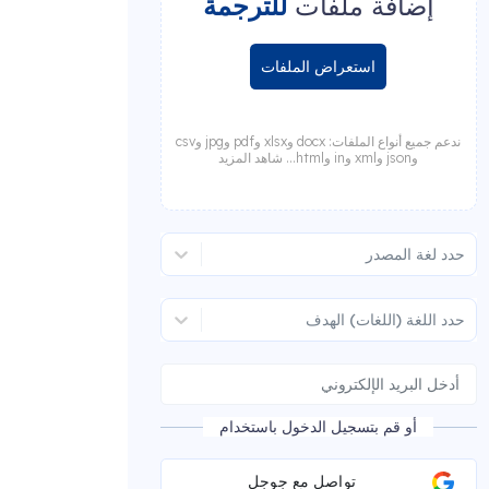
إضافة ملفات
للترجمة
استعراض الملفات
ندعم جميع أنواع الملفات: docx وxlsx وpdf وjpg وcsv
وjson وxml وin وhtml... شاهد المزيد
حدد لغة المصدر
حدد اللغة (اللغات) الهدف
أو قم بتسجيل الدخول باستخدام
تواصل مع جوجل