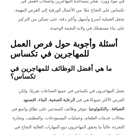
في موتا وورد، نفخر بمساعدة المهاجرين وأصحاب العمل في
تكساس على النجاح معًا. من الأعمال الورقية إلى الفرص المهنية،
نجعل العملية أسرع وأسهل وأكثر دقة، حتى تتمكن من التركيز
على بناء مستقبلك في ولاية النجمة الوحيدة.
أسئلة وأجوبة حول فرص العمل
للمهاجرين في تكساس
ما هي أفضل الوظائف للمهاجرين في
تكساس؟
يعمل المهاجرون في تكساس في جميع الصناعات تقريبًا، ولكن
الفرص الأكثر شيوعًا هي في
الرعاية الصحية
،
البناء
،
التصنيع
،
الضيافة
، و
التكنولوجيا
. تتوفر وظائف للمبتدئين على نطاق واسع في
مجالات خدمات الطعام، وعمليات المستودعات، والتنظيف، وتجارة
التجزئة. غالباً ما يحقق المهاجرون ذوو المهارات العالية النجاح في