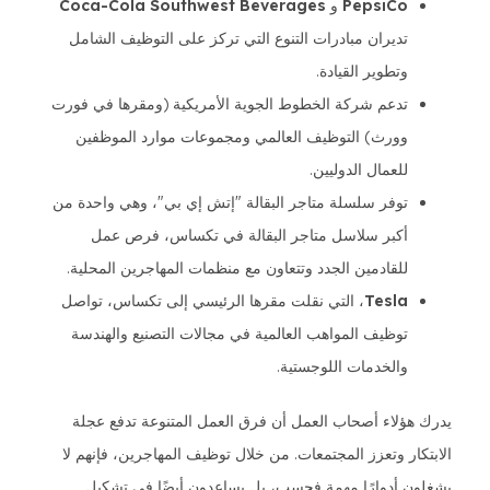
PepsiCo
و
Coca-Cola Southwest Beverages
تديران مبادرات التنوع التي تركز على التوظيف الشامل
وتطوير القيادة.
تدعم شركة الخطوط الجوية الأمريكية (ومقرها في فورت
وورث) التوظيف العالمي ومجموعات موارد الموظفين
للعمال الدوليين.
توفر سلسلة متاجر البقالة "إتش إي بي"، وهي واحدة من
أكبر سلاسل متاجر البقالة في تكساس، فرص عمل
للقادمين الجدد وتتعاون مع منظمات المهاجرين المحلية.
Tesla
، التي نقلت مقرها الرئيسي إلى تكساس، تواصل
توظيف المواهب العالمية في مجالات التصنيع والهندسة
والخدمات اللوجستية.
يدرك هؤلاء أصحاب العمل أن فرق العمل المتنوعة تدفع عجلة
الابتكار وتعزز المجتمعات. من خلال توظيف المهاجرين، فإنهم لا
يشغلون أدوارًا مهمة فحسب، بل يساعدون أيضًا في تشكيل