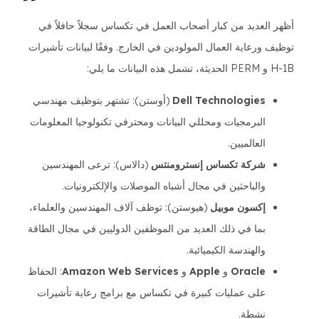
أظهر العديد من كبار أصحاب العمل في تكساس سجلاً حافلاً في
توظيف ورعاية العمال المولودين في الخارج. وفقًا لبيانات تأشيرات
H-1B و PERM الحديثة، تشمل هذه البيانات ما يلي:
Dell Technologies
(أوستن): تشتهر بتوظيف مهندسي
البرمجيات ومحللي البيانات ومحترفي تكنولوجيا المعلومات
العالميين.
شركة تكساس إنسترومنتس
(دالاس): ترعى المهندسين
والباحثين في مجال أشباه الموصلات والإلكترونيات.
إكسون موبيل
(هيوستن): توظف آلاف المهندسين والعلماء،
بما في ذلك العديد من الموظفين الدوليين في مجال الطاقة
والهندسة الكيميائية.
Oracle
و
Apple
و
Amazon Web Services
: الحفاظ
على عمليات كبيرة في تكساس مع برامج رعاية تأشيرات
نشطة.