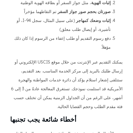
إثبات الهوية
، مثل جواز السفر أو بطاقة الهوية الوطنية
صورتان بحجم صور جواز السفر
تم التقاطهما مؤخراً
إثبات وضعك كمهاجر
(على سبيل المثال، سجل I-94، أو
تأشيرة، أو إيصال طلب معلق)
دفع رسوم التقديم أو طلب إعفاء من الرسوم إذا كان ذلك
مؤهلاً.
يمكنك التقديم عبر الإنترنت من خلال موقع USCIS الإلكتروني أو
إرسال طلبك بالبريد إلى مركز الخدمة المناسب. بعد التقديم،
ستتلقى إشعار استلام يؤكد أن دائرة خدمات المواطنة والهجرة
الأمريكية قد استلمت نموذجك. تستغرق المعالجة عادةً من 3 إلى 6
أشهر، على الرغم من أن الجداول الزمنية يمكن أن تختلف حسب
فئة مقدم الطلب وحجم القضايا الحالية.
أخطاء شائعة يجب تجنبها