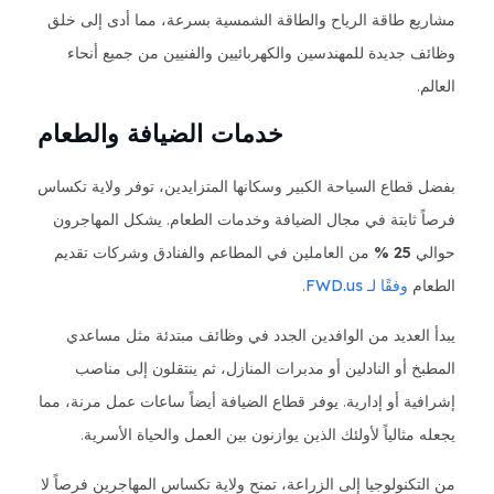
مشاريع طاقة الرياح والطاقة الشمسية بسرعة، مما أدى إلى خلق
وظائف جديدة للمهندسين والكهربائيين والفنيين من جميع أنحاء
العالم.
خدمات الضيافة والطعام
بفضل قطاع السياحة الكبير وسكانها المتزايدين، توفر ولاية تكساس
فرصاً ثابتة في مجال الضيافة وخدمات الطعام. يشكل المهاجرون
حوالي
25 %
من العاملين في المطاعم والفنادق وشركات تقديم
الطعام
وفقًا لـ FWD.us
.
يبدأ العديد من الوافدين الجدد في وظائف مبتدئة مثل مساعدي
المطبخ أو النادلين أو مدبرات المنازل، ثم ينتقلون إلى مناصب
إشرافية أو إدارية. يوفر قطاع الضيافة أيضاً ساعات عمل مرنة، مما
يجعله مثالياً لأولئك الذين يوازنون بين العمل والحياة الأسرية.
من التكنولوجيا إلى الزراعة، تمنح ولاية تكساس المهاجرين فرصاً لا