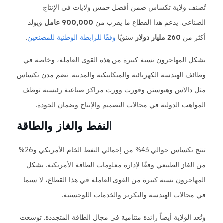
تُصنف ولاية تكساس ضمن أفضل خمس ولايات في الإنتاج
الصناعي. يدعم هذا القطاع ما يقرب من
900,000 عامل
ويولد
أكثر من
260 مليار دولار
سنويًا
وفقًا للرابطة الوطنية للمصنعين
.
يشكل المهاجرون نسبة كبيرة من هذه القوى العاملة، وخاصة في
وظائف الهندسة الكهربائية والميكانيكية والمدنية. تضم مدن تكساس
مثل دالاس وهيوستن وفورت وورث مراكز صناعية رئيسية توظف
المواهب الدولية في مجالات التصميم والإنتاج وضمان الجودة.
النفط والغاز والطاقة
تنتج تكساس حوالي 43% من إجمالي النفط الخام الأمريكي و26%
من الغاز الطبيعي وفقًا لإدارة معلومات الطاقة الأمريكية. يشكل
المهاجرون نسبة كبيرة من القوى العاملة في هذا القطاع، لا سيما
في مجالات الهندسة والتكرير والخدمات اللوجستية.
وتُعد الولاية أيضاً رائدة متنامية في مجال الطاقة المتجددة. توسعت