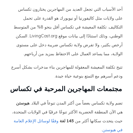
أحد الأسباب التي تجعل العديد من المهاجرين يختارون تكساس
على ولايات مثل كاليفورنيا أو نيويورك هو القدرة على تحمل
التكاليف. تكلفة المعيشة في تكساس أقل بنحو 8% من المتوسط ​​
الوطني، وذلك استنادًا إلى بيانات موقع LivingCost.org. السكن
أرخص بكثير، ولا تفرض ولاية تكساس ضريبة دخل على مستوى
الولاية، مما يساعد العمال على الاحتفاظ بمزيد من أرباحهم.
تتيح تكلفة المعيشة المعقولة للمهاجرين بناء مدخرات بشكل أسرع
ودعم أسرهم مع التمتع بنوعية حياة جيدة.
مجتمعات المهاجرين المرحبة في تكساس
تضم ولاية تكساس بعضاً من أكثر المدن تنوعاً في البلاد.
هيوستن
هي الآن المنطقة الحضرية الأكثر تنوعًا عرقيًا في الولايات المتحدة،
حيث يتحدث سكانها أكثر من
145 لغة
وفقًا لوسائل الإعلام العامة
في هيوستن
.