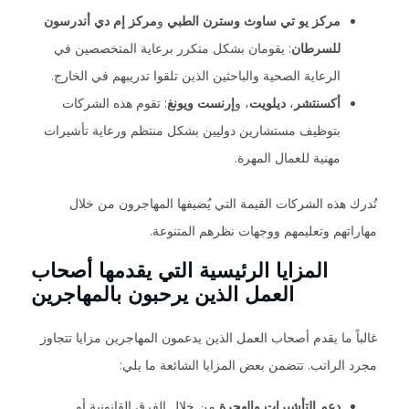
مركز يو تي ساوث وسترن الطبي
و
مركز إم دي أندرسون
للسرطان
: يقومان بشكل متكرر برعاية المتخصصين في
الرعاية الصحية والباحثين الذين تلقوا تدريبهم في الخارج.
أكسنتشر
،
ديلويت
، و
إرنست ويونغ
: تقوم هذه الشركات
بتوظيف مستشارين دوليين بشكل منتظم ورعاية تأشيرات
مهنية للعمال المهرة.
تُدرك هذه الشركات القيمة التي يُضيفها المهاجرون من خلال
مهاراتهم وتعليمهم ووجهات نظرهم المتنوعة.
المزايا الرئيسية التي يقدمها أصحاب
العمل الذين يرحبون بالمهاجرين
غالباً ما يقدم أصحاب العمل الذين يدعمون المهاجرين مزايا تتجاوز
مجرد الراتب. تتضمن بعض المزايا الشائعة ما يلي:
دعم التأشيرات والهجرة
من خلال الفرق القانونية أو