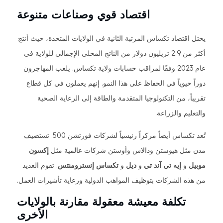
اقتصاد قوي وصناعات متنوعة
يحتل اقتصاد تكساس المرتبة الثانية في الولايات المتحدة، حيث أنتج
أكثر من 2.9 تريليون دولار من الناتج المحلي الإجمالي للولاية في
عام 2023 وفقًا لمراقب حسابات ولاية تكساس. يلعب المهاجرون
دوراً حيوياً في الحفاظ على هذا النمو. إنهم يعملون في كل قطاع
تقريباً، من التكنولوجيا المتقدمة والطاقة إلى الرعاية الصحية
والتعليم والزراعة.
تُعد تكساس أيضاً مركزاً رئيسياً لشركات فورتشن 500. تستضيف
مدن مثل هيوستن ودالاس وأوستن شركات عالمية مثل
إكسون
موبيل
و
إيه تي آند تي
و
ديل
و
تكساس إنسترومنتس
. تقوم العديد
من هذه الشركات بتوظيف المواهب الدولية ورعاية تأشيرات العمل.
تكلفة معيشة معقولة مقارنة بالولايات
الأخرى