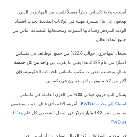
أصبحت ولاية تكساس خياراً مفضلاً للعديد من المهاجرين الذين
يهدفون إلى بناء مسيرة مهنية في الولايات المتحدة. يجذب اقتصاد
الولاية المزدهر وصناعاتها المتنوعة ومجتمعاتها المضيافة الناس من
جميع أنحاء العالم.
يشغل المهاجرون حوالي 22.6% من جميع الوظائف في تكساس
اعتبارًا من عام 2023. هذا يعني ما يقرب من
واحد من كل خمسة
عمال. وبحسب تقديرات مكتب تكساس للخدمات الحكومية، فإن
أكثر من 3.2 مليون مهاجر يعملون في تكساس.
يشكل المهاجرون حوالي
23%
من القوى العاملة في تكساس
استنادًا إلى بحث FWD.us
. تأثيرهم الاقتصادي هائل، حيث يساهمون
بما يقرب من
192 مليار دولار
في الدخل الشخصي كل عام
وفقًا لـ
.
FWD.us
في مختلف القطاعات، يُعد العمال المهاجرون أساسيين. في