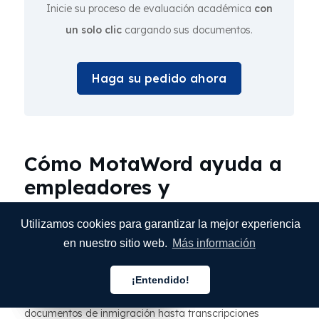
Inicie su proceso de evaluación académica
con
un solo clic
cargando sus documentos.
Haga su pedido ahora
Cómo MotaWord ayuda a
empleadores y
inmigrantes en Texas a
Utilizamos cookies para garantizar la mejor experiencia
tener éxito
en nuestro sitio web.
Más información
Comenzar una nueva carrera en Texas a menudo
¡Entendido!
Español
Español
Español
implica tener que gestionar trámites importantes, desde
documentos de inmigración hasta transcripciones