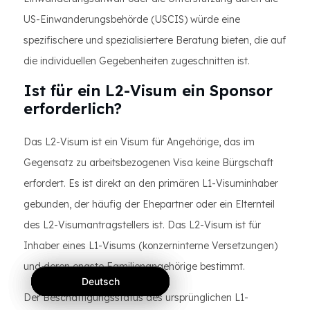
US-Einwanderungsbehörde (USCIS) würde eine
spezifischere und spezialisiertere Beratung bieten, die auf
die individuellen Gegebenheiten zugeschnitten ist.
Ist für ein L2-Visum ein Sponsor
erforderlich?
Das L2-Visum ist ein Visum für Angehörige, das im
Gegensatz zu arbeitsbezogenen Visa keine Bürgschaft
erfordert. Es ist direkt an den primären L1-Visuminhaber
gebunden, der häufig der Ehepartner oder ein Elternteil
des L2-Visumantragstellers ist. Das L2-Visum ist für
Inhaber eines L1-Visums (konzerninterne Versetzungen)
und deren engste Familienangehörige bestimmt.
Deutsch
Deutsch
Deutsch
Der Beschäftigungsstatus des ursprünglichen L1-