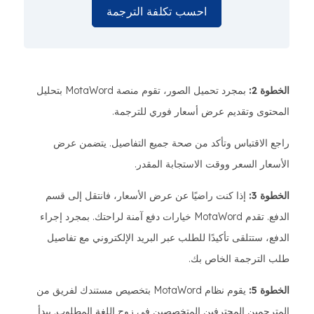
احسب تكلفة الترجمة
الخطوة 2:
بمجرد تحميل الصور، تقوم منصة MotaWord بتحليل
المحتوى وتقديم عرض أسعار فوري للترجمة.
راجع الاقتباس وتأكد من صحة جميع التفاصيل. يتضمن عرض
الأسعار السعر ووقت الاستجابة المقدر.
الخطوة 3:
إذا كنت راضيًا عن عرض الأسعار، فانتقل إلى قسم
الدفع. تقدم MotaWord خيارات دفع آمنة لراحتك. بمجرد إجراء
الدفع، ستتلقى تأكيدًا للطلب عبر البريد الإلكتروني مع تفاصيل
طلب الترجمة الخاص بك.
الخطوة 5:
يقوم نظام MotaWord بتخصيص مستندك لفريق من
المترجمين المحترفين المتخصصين في زوج اللغة المطلوب. يبدأ