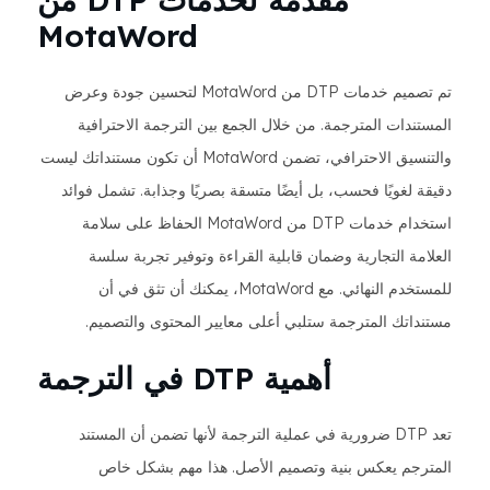
MotaWord
تم تصميم خدمات DTP من MotaWord لتحسين جودة وعرض
المستندات المترجمة. من خلال الجمع بين الترجمة الاحترافية
والتنسيق الاحترافي، تضمن MotaWord أن تكون مستنداتك ليست
دقيقة لغويًا فحسب، بل أيضًا متسقة بصريًا وجذابة. تشمل فوائد
استخدام خدمات DTP من MotaWord الحفاظ على سلامة
العلامة التجارية وضمان قابلية القراءة وتوفير تجربة سلسة
للمستخدم النهائي. مع MotaWord، يمكنك أن تثق في أن
مستنداتك المترجمة ستلبي أعلى معايير المحتوى والتصميم.
أهمية DTP في الترجمة
تعد DTP ضرورية في عملية الترجمة لأنها تضمن أن المستند
المترجم يعكس بنية وتصميم الأصل. هذا مهم بشكل خاص