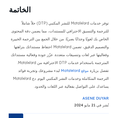
الخاتمة
توفر خدمات MotaWord للنشر المكتبي (DTP) حلاً شاملاً
للترجمة والتنسيق الاحترافي للمستندات، مما يضمن دقة المحتوى
الخاص بك لغويًا وجذابًا بصريًا. من خلال الجمع بين الترجمة الخبيرة
والتصميم الدقيق، تضمن MotaWord احتفاظ مستنداتك بنزاهتها
وفعاليتها عبر لغات وتنسيقات متعددة. عزّز جودة وفعالية مستنداتك
المترجمة باستخدام خدمات DTP الاحترافية من MotaWord.
تفضل بزيارة
موقع MotaWord
لبدء مشروعك وتجربة فوائد
الترجمة المتكاملة وخدمات النشر المكتبي اليوم. دع MotaWord
يساعدك على التواصل بفعالية عبر اللغات والحدود.
ASENE DUYAR
نُشر في 21 مايو 2024