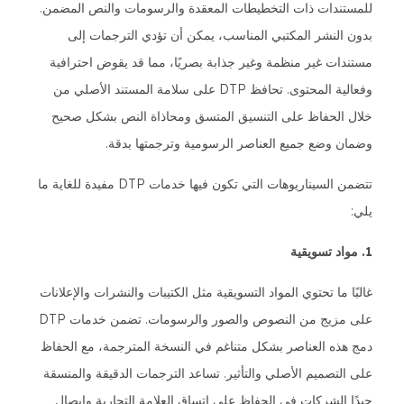
للمستندات ذات التخطيطات المعقدة والرسومات والنص المضمن.
بدون النشر المكتبي المناسب، يمكن أن تؤدي الترجمات إلى
مستندات غير منظمة وغير جذابة بصريًا، مما قد يقوض احترافية
وفعالية المحتوى. تحافظ DTP على سلامة المستند الأصلي من
خلال الحفاظ على التنسيق المتسق ومحاذاة النص بشكل صحيح
وضمان وضع جميع العناصر الرسومية وترجمتها بدقة.
تتضمن السيناريوهات التي تكون فيها خدمات DTP مفيدة للغاية ما
يلي:
1. مواد تسويقية
غالبًا ما تحتوي المواد التسويقية مثل الكتيبات والنشرات والإعلانات
على مزيج من النصوص والصور والرسومات. تضمن خدمات DTP
دمج هذه العناصر بشكل متناغم في النسخة المترجمة، مع الحفاظ
على التصميم الأصلي والتأثير. تساعد الترجمات الدقيقة والمنسقة
جيدًا الشركات في الحفاظ على اتساق العلامة التجارية وإيصال