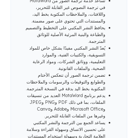
تساعد خدمة ترجمة الصور من MotaWord
في ترجمة النصوص غير القابلة للتحرير،
واللافتات، والملاحظات المكتوبة بخط اليد،
والمستندات التي تحتوي على صور مضمنة.
يحافظ النشر المكتبي على التخطيط والتصميم
والطباعة والبنية المرئية الأصلية للوثائق
المترجمة.
يُعدّ النشر المكتبي مفيدًا بشكل خاص للمواد
التسويقية، والكتيبات الفنية، والموارد
التعليمية، ووثائق الشركات، ومواد الرعاية
الصحية، والملفات القانونية.
تضمن ترجمة الصور أن تنعكس الأختام
والطوابع والتوقيعات والرسومات والملاحظات
المكتوبة بخط اليد بدقة في النسخة المترجمة.
يدعم برنامج MotaWord العديد من تنسيقات
الملفات، بما في ذلك PDF وPNG وJPEG
وMicrosoft Office وAdobe وCanva
وغيرها من الملفات القابلة للتحرير.
يساعد الجمع بين الترجمة والنشر المكتبي
على تحسين الاتساق وسهولة القراءة وسلامة
العلامة التجارية وسهولة استخدام المستندات