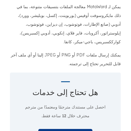
يمكن لـ MotaWord معالجة الملفات بتنسيقات متنوعة، بما في
ذلك مايكروسوفت أوفيس (بوربوينت، إكسل، بوبليشر، وورد)،
أدوبي (صانع الإطارات، فوتوشوب، إن ديزاين، فوتوشوب،
إيلوستراتور، أكروبات، فاير فلاي، إنكوبي، أدوبي إكسبريس)،
كوارككسبريس، باجي-ميكر، كانفا.
يمكنك إرسال ملفات PDF أو PNG أو JPEG إلينا أو أي ملف آخر
قابل للتحرير تحتاج إلى ترجمته.
هل تحتاج إلى
خدمات
احصل على مستندك مترجمًا ومعتمدًا من مترجم
محترف
خلال 12 ساعة فقط.