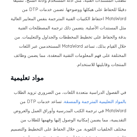
تتطلب المستندات الفنية، مثل أدلة المستخدم وأدلة المنتج، تنسيقًا
دقيقًا للحفاظ على هيكلها ووضوحها. تضمن خدمات DTP من
MotaWord احتفاظ الكتيبات الفنية المترجمة بنفس المعايير العالية
مثل المستندات الأصلية. يتضمن ذلك ترجمة المصطلحات الفنية
بدقة والحفاظ على تخطيط المخططات والجداول والتعليمات. من
خلال القيام بذلك، تساعد MotaWord المستخدمين عبر اللغات
المختلفة على فهم المعلومات التقنية المعقدة، مما يضمن وظائف
المنتجات وقابليتها للاستخدام.
مواد تعليمية
في الفصول الدراسية متعددة اللغات، من الضروري تزويد الطلاب
بالمواد التعليمية المترجمة والمنسقة
. تساعد خدمات DTP من
MotaWord في ترجمة الكتب المدرسية وأوراق العمل والعروض
التقديمية، مما يضمن إمكانية الوصول إليها وفهمها للطلاب من
مختلف الخلفيات اللغوية. من خلال الحفاظ على التخطيط والتصميم