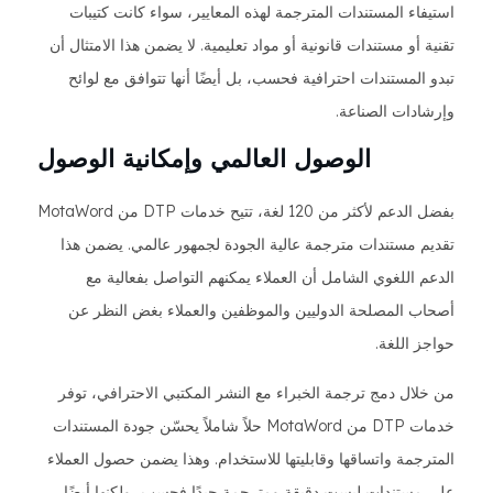
استيفاء المستندات المترجمة لهذه المعايير، سواء كانت كتيبات
تقنية أو مستندات قانونية أو مواد تعليمية. لا يضمن هذا الامتثال أن
تبدو المستندات احترافية فحسب، بل أيضًا أنها تتوافق مع لوائح
وإرشادات الصناعة.
الوصول العالمي وإمكانية الوصول
بفضل الدعم لأكثر من 120 لغة، تتيح خدمات DTP من MotaWord
تقديم مستندات مترجمة عالية الجودة لجمهور عالمي. يضمن هذا
الدعم اللغوي الشامل أن العملاء يمكنهم التواصل بفعالية مع
أصحاب المصلحة الدوليين والموظفين والعملاء بغض النظر عن
حواجز اللغة.
من خلال دمج ترجمة الخبراء مع النشر المكتبي الاحترافي، توفر
خدمات DTP من MotaWord حلاً شاملاً يحسّن جودة المستندات
المترجمة واتساقها وقابليتها للاستخدام. وهذا يضمن حصول العملاء
على مستندات ليست دقيقة ومترجمة جيدًا فحسب، ولكنها أيضًا