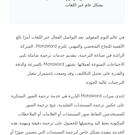
بشكل عام عبر اللغات.
في عالم اليوم المعولم، يعد التواصل الفعال عبر اللغات أمرًا بالغ
الأهمية للنجاح الشخصي والمهني. تلتزم MotaWord، الشركة
الرائدة في صناعة الترجمة، بتقديم خدمات ترجمة شاملة تلبي
الاحتياجات المتنوعة لعملائها. تشتهر MotaWord بالسرعة والدقة
والقدرة على تحمل التكاليف، وقد وضعت باستمرار معيار
الترجمات عالية الجودة.
إحدى ميزات MotaWord البارزة هي خدمة ترجمة الصور المبتكرة.
على عكس ترجمة المستندات التقليدية، تتيح ترجمة الصور
للمستخدمين التقاط صور المستندات أو العلامات أو الملاحظات
المكتوبة بخط اليد وتحميلها للحصول على ترجمة دقيقة ومهنية. هذه
الخدمة مفيدة بشكل خاص لترجمة المستندات التي تتضمن صورًا أو