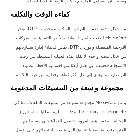
ويضمن أن المحتوى المترجم يعكس الرسالة الأصلية بدقة.
كفاءة الوقت والتكلفة
من خلال تقديم خدمات الترجمة المتكاملة وخدمات DTP، توفر
MotaWord الوقت والمال للعملاء. بدلاً من التنسيق بين شركات
الترجمة المنفصلة وموردي DTP، يمكن للعملاء إدارة مشاريعهم
من خلال منصة واحدة. لا تقلل هذه العملية المبسطة من وقت
الاستجابة فحسب، بل تقلل أيضًا من احتمالية الأخطاء وسوء
التواصل، مما يؤدي إلى حل أكثر كفاءة وفعالية من حيث التكلفة.
مجموعة واسعة من التنسيقات المدعومة
يدعم MotaWord مجموعة متنوعة من تنسيقات الملفات، بما في
ذلك InDesign وIllustrator وPDF، لتلبية متطلبات المشروع
المختلفة. تضمن هذه المرونة حصول العملاء على مستنداتهم
المترجمة والمنسقة بالتنسيق الذي يناسب احتياجاتهم على أفضل