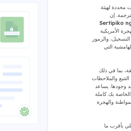
قات محددة لهيئة
لترجمة. إن
Sertipiko ng
جرة الأمريكية
التسجيل، والرموز
هامشية التي
قة، بما في ذلك
التتبع والملاحظات
ند وجودها. يساعد
الخاصة بك كاملة
مواطنة والهجرة
لي بأقرب ما