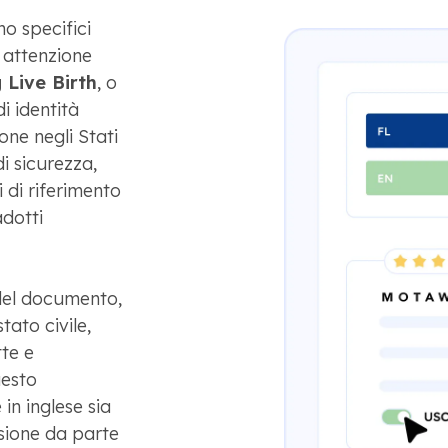
no specifici
 attenzione
 Live Birth
, o
i identità
one negli Stati
i sicurezza,
i di riferimento
dotti
 del documento,
 stato civile,
te e
uesto
in inglese sia
isione da parte