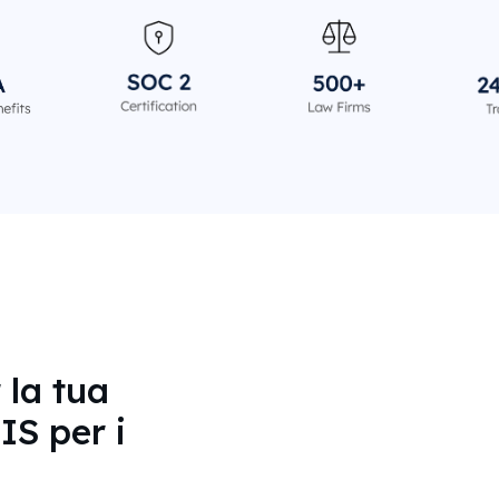
 la tua
IS per i