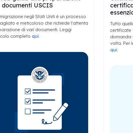
i documenti USCIS
certifi
essenzi
migrazione negli Stati Uniti è un processo
agliato e meticoloso che richiede l'attenta
Tutto quell
arazione di vari documenti. Leggi
certificate
ticolo completo
qui
.
domanda v
volta. Per 
qui
.