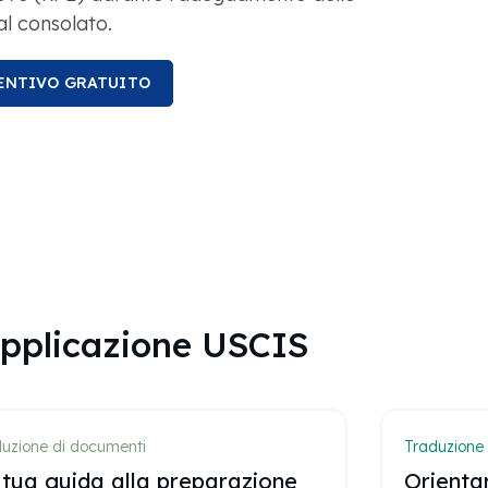
 al consolato.
VENTIVO GRATUITO
 applicazione USCIS
uzione di documenti
Traduzione 
 tua guida alla preparazione
Orientar