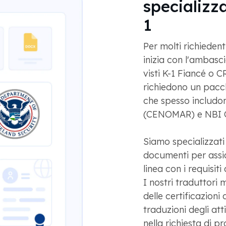
specializza
1
Per molti richiedenti
inizia con l'ambasci
visti K-1 Fiancé o C
richiedono un pacch
che spesso includ
(CENOMAR) e NBI C
Siamo specializzati 
documenti per assi
linea con i requisit
I nostri traduttor
delle certificazioni 
traduzioni degli atti
nella richiesta di 