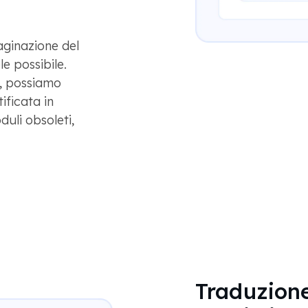
aginazione del
e possibile.
o, possiamo
ificata in
uli obsoleti,
Traduzione