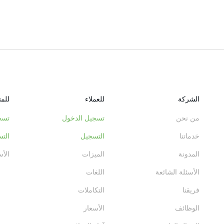
الشركة
للعملاء
للم
من نحن
تسجيل الدخول
تسج
خدماتنا
التسجيل
الت
المدونة
الميزات
الأس
الأسئلة الشائعة
اللغات
فريقنا
التكاملات
الوظائف
الأسعار