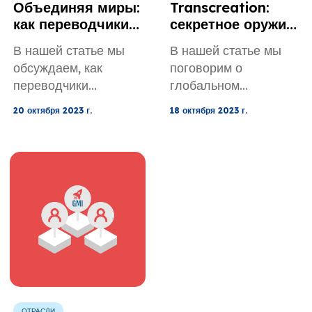
Объединяя миры:
Transcreation:
как переводчики
секретное оружие
раскрывают
глобального
В нашей статье мы
В нашей статье мы
культурные
маркетинга
обсуждаем, как
поговорим о
ценности
переводчики
глобальном
объединяют миры.
маркетинге и его
20 октября 2023 г.
18 октября 2023 г.
оружии —
транскреации.
ОТРАСЛИ