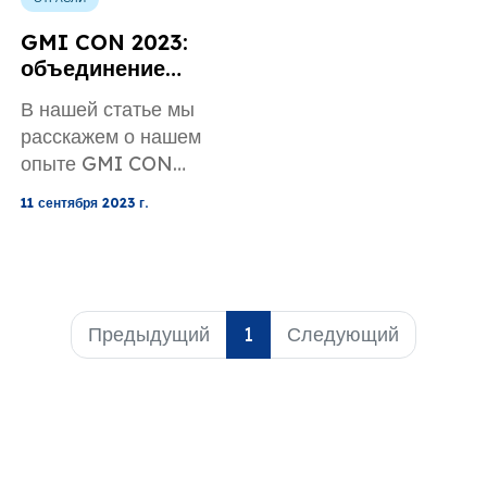
GMI CON 2023:
объединение
иммиграционной
В нашей статье мы
индустрии и
расскажем о нашем
цифрового
опыте GMI CON
маркетинга
2023.
11 сентября 2023 г.
Предыдущий
1
Следующий