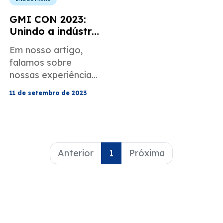
GMI CON 2023:
Unindo a indústria
de imigração e o
Em nosso artigo,
marketing digital
falamos sobre
nossas experiências
com o GMI CON
11 de setembro de 2023
2023.
Anterior
1
Próxima