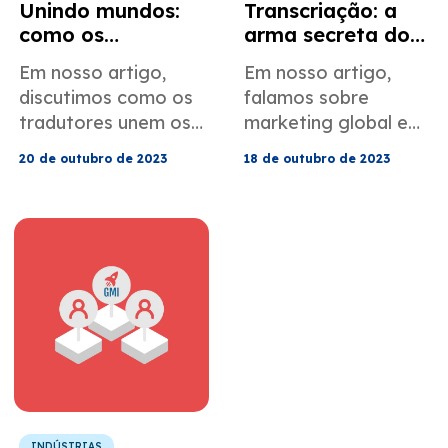
Unindo mundos:
Transcriação: a
como os
arma secreta do
tradutores
marketing global
Em nosso artigo,
Em nosso artigo,
revelam tesouros
discutimos como os
falamos sobre
culturais
tradutores unem os
marketing global e
mundos.
sua arma, a
20 de outubro de 2023
18 de outubro de 2023
transcriação.
INDÚSTRIAS