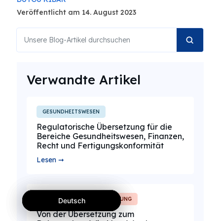
Veröffentlicht am 14. August 2023
Verwandte Artikel
GESUNDHEITSWESEN
Regulatorische Übersetzung für die
Bereiche Gesundheitswesen, Finanzen,
Recht und Fertigungskonformität
Lesen ➞
EINBLICKE IN DIE ÜBERSETZUNG
Deutsch
Deutsch
Deutsch
Von der Übersetzung zum