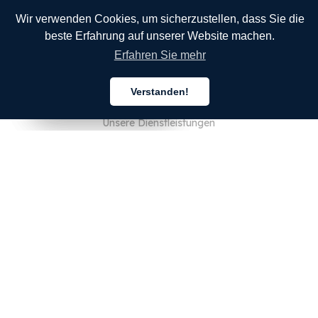
Wir verwenden Cookies, um sicherzustellen, dass Sie die
beste Erfahrung auf unserer Website machen.
Erfahren Sie mehr
UNTERNEHMEN
Verstanden!
Über uns
Deutsch
Deutsch
Deutsch
Unsere Dienstleistungen
Blog
FAQ
Unser Team
JOBS
Rechtliches
Kontaktieren Sie uns