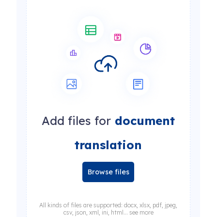
Add files for
document
translation
Browse files
All kinds of files are supported: docx, xlsx, pdf, jpeg,
csv, json, xml, ini, html... see more