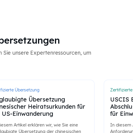
bersetzungen
en Sie unsere Expertenressourcen, um
ifizierte Übersetzung
Zertifizier
glaubigte Übersetzung
USCIS E
inesischer Heiratsurkunden für
Abschlu
e US-Einwanderung
für Ein
iesem Artikel erklären wir, wie Sie eine
In diesem A
laubigte Übersetzung der chinesischen
Anforderu