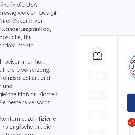
ina in die USA
tressig werden. Das gilt
Ihrer Zukunft von
inwanderungsantrag,
obsuche, Ihr
iendokumente.
h beisammen hat,
uf: die Übersetzung.
Fremdsprachen, und
r und
leiche Maß an Klarheit
Sie bestens versorgt.
konforme, zertifizierte
ns Englische an, die
n Übersetzern