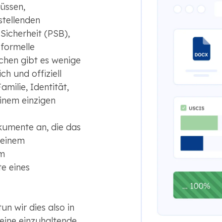
üssen,
tellenden
Sicherheit (PSB),
 formelle
chen gibt es wenige
ich und offiziell
milie, Identität,
inem einzigen
umente an, die das
 einem
em
e eines
n wir dies also in
eine einzuhaltende