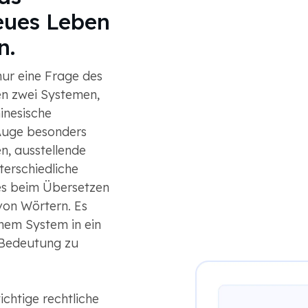
neues Leben
n.
nur eine Frage des
en zwei Systemen,
inesische
Auge besonders
n, ausstellende
terschiedliche
es beim Übersetzen
von Wörtern. Es
inem System in ein
 Bedeutung zu
chtige rechtliche