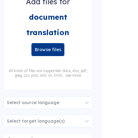
Add files for
document
translation
Browse files
All kinds of files are supported: docx, xlsx, pdf,
jpeg, csv, json, xml, ini, html... see more
Select source language
Select target language(s)