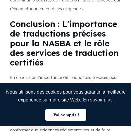
garantir un processus de traduction fluide et efficace qui
répond efficacement à ses exigences.
Conclusion : L'importance
de traductions précises
pour la NASBA et le rôle
des services de traduction
certifiés
En conclusion, l'importance de traductions précises pour
la NASBA ne peut être surestimée. L'intégrité et la
Nous utilisons des cookies pour vous garantir la meilleure
crédibilité de l'organisation dépendent de la précision des
expérience sur notre site Web.
En savoir plus
documents qu'elle produit et diffuse. Des traductions
précises permettent à la NASBA de communiquer
J'ai compris !
Français
efficacement avec les parties prenantes, de se
conformer aux exigences réglementaires et de faire