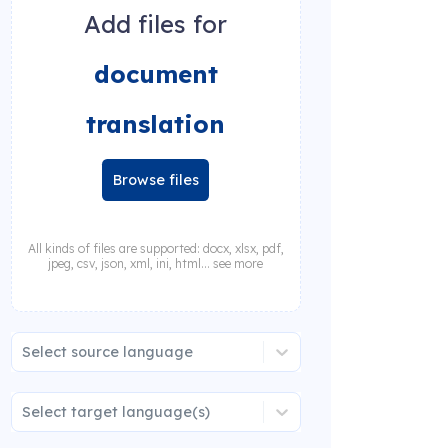
Add files for
document
translation
Browse files
All kinds of files are supported: docx, xlsx, pdf,
jpeg, csv, json, xml, ini, html... see more
Select source language
Select target language(s)