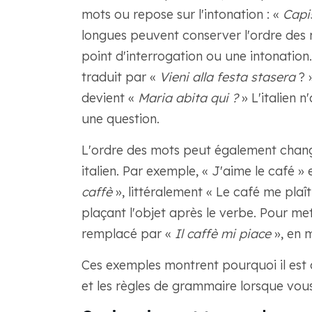
mots ou repose sur l'intonation : «
Capi
longues peuvent conserver l'ordre des 
point d'interrogation ou une intonation. 
traduit par «
Vieni alla festa stasera
? 
devient «
Maria abita qui ?
» L'italien n
une question.
L'ordre des mots peut également change
italien. Par exemple, « J'aime le café »
caffè
», littéralement « Le café me plaît
plaçant l'objet après le verbe. Pour met
remplacé par «
Il caffè mi piace
», en 
Ces exemples montrent pourquoi il est 
et les règles de grammaire lorsque vous s