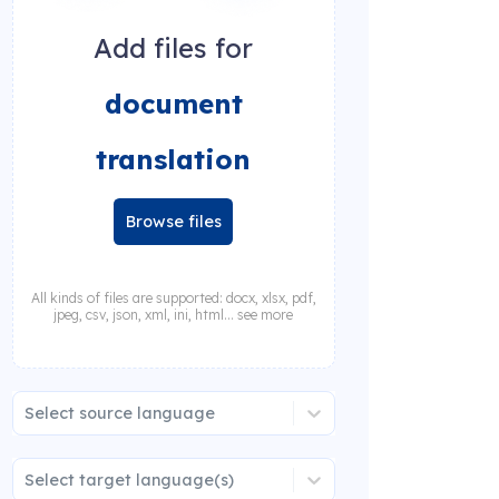
Add files for
document
translation
Browse files
All kinds of files are supported: docx, xlsx, pdf,
jpeg, csv, json, xml, ini, html... see more
Select source language
Select target language(s)