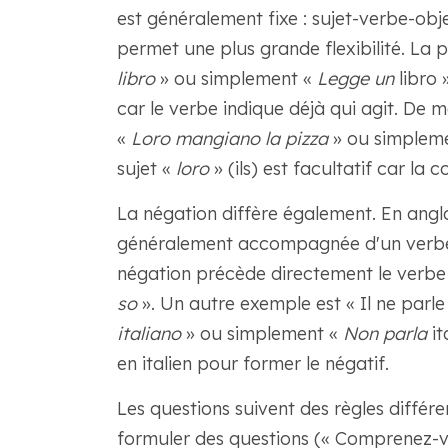
est généralement fixe : sujet-verbe-objet 
permet une plus grande flexibilité. La ph
libro
» ou simplement «
Legge un
libro 
car le verbe indique déjà qui agit. De 
«
Loro mangiano la pizza
» ou simplem
sujet «
loro
» (ils) est facultatif car la 
La négation diffère également. En angla
généralement accompagnée d'un verbe aux
négation précède directement le verbe 
so
». Un autre exemple est « Il ne parle 
italiano
» ou simplement «
Non parla
it
en italien pour former le négatif.
Les questions suivent des règles différen
formuler des questions (« Comprenez-vou