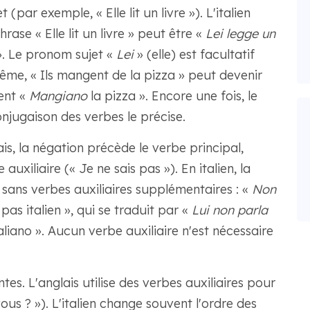
(par exemple, « Elle lit un livre »). L'italien
rase « Elle lit un livre » peut être «
Lei legge un
». Le pronom sujet «
Lei
» (elle) est facultatif
même, « Ils mangent de la pizza » peut devenir
ent «
Mangiano
la pizza ». Encore une fois, le
conjugaison des verbes le précise.
is, la négation précède le verbe principal,
iliaire (« Je ne sais pas »). En italien, la
sans verbes auxiliaires supplémentaires : «
Non
pas italien », qui se traduit par «
Lui non parla
aliano ». Aucun verbe auxiliaire n'est nécessaire
tes. L'anglais utilise des verbes auxiliaires pour
s ? »). L'italien change souvent l'ordre des