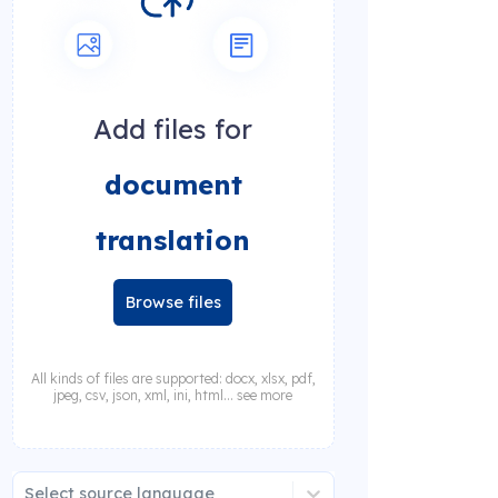
Add files for
document
translation
Browse files
All kinds of files are supported: docx, xlsx, pdf,
jpeg, csv, json, xml, ini, html... see more
Select source language