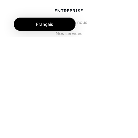
ENTREPRISE
À propos de nous
Français
Nos services
Blog
FAQ
Notre équipe
Carrières
Juridique
Nous contacter
POUR LES CLIENTS
Se connecter