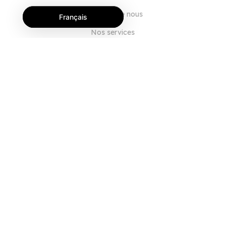
À propos de nous
Français
Nos services
Blog
FAQ
Notre équipe
Carrières
Juridique
Nous contacter
POUR LES CLIENTS
Se connecter
S'inscrire