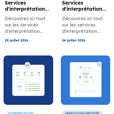
Services
Services
d'interprétation
d'interprétation
en assurance pour
gouvernementaux
Découvrez ici tout
Découvrez ici tout
les réclamations
pour les
sur les services
sur les services
et le soutien à la
organismes
d'interprétation
d'interprétation
clientèle
publics et les
d'assurance de
gouvernementaux
programmes
29 juillet 2026
24 juillet 2026
MotaWord pour les
de MotaWord
communautaires
réclamations et
destinés aux
l'assistance clientèle.
organismes publics
et aux programmes
communautaires.
INTERPRÉTATION
TRADUCTION CERTIFIÉE