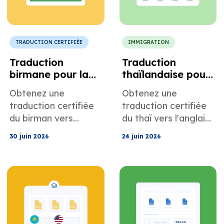
TRADUCTION CERTIFIÉE
IMMIGRATION
Traduction
Traduction
birmane pour la
thaïlandaise pour
conformité des
les demandes de
Obtenez une
Obtenez une
organisations à
visa et
traduction certifiée
traduction certifiée
but non lucratif et
d'immigration
du birman vers
du thaï vers l'anglais
des ONG
américaines
l'anglais pour vos
pour vos documents
américaines
30 juin 2026
24 juin 2026
rapports d'audit
USCIS et NVC,
d'ONG, vos dossiers
notamment les
de gouvernance, vos
certificats de
documents
naissance, les actes
juridiques, vos
de mariage, les
rapports aux
attestations de
donateurs et autres
police, etc.