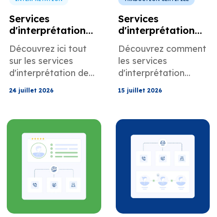
Services
Services
d'interprétation
d'interprétation
pour les écoles et
pédagogique pour
Découvrez ici tout
Découvrez comment
la communication
les écoles, les
sur les services
les services
avec les parents
collèges et les
d'interprétation de
d'interprétation
universités
MotaWord pour les
pédagogique de
24 juillet 2026
15 juillet 2026
écoles et la
MotaWord peuvent
communication avec
vous aider dans les
les parents.
écoles, les
universités et les
collèges.