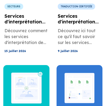
SECTEURS
TRADUCTION CERTIFIÉE
Services
Services
d'interprétation
d'interprétation
de conférence
judiciaire pour les
Découvrez comment
Découvrez ici tout
pour les
avocats et les
les services
ce qu'il faut savoir
événements
équipes de
d'interprétation de
sur les services
d'entreprise et les
soutien juridique
MotaWord peuvent
d'interprétation
réunions
15 juillet 2026
9 juillet 2026
vous aider lors de
judiciaire sur site de
internationales
conférences,
MotaWord destinés
d'événements
aux avocats et aux
d'entreprise et de
équipes de soutien
réunions
juridique.
internationales.