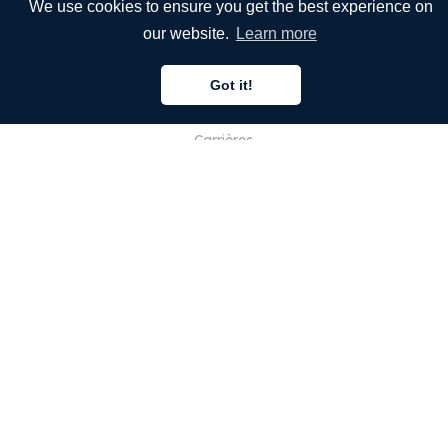
We use cookies to ensure you get the best experience on
Blog
our website.
Learn more
FAQ
Got it!
Notre équipe
Carrières
Juridique
Nous contacter
POUR LES CLIENTS
Se connecter
S'inscrire
Fonctionnalités
Langues