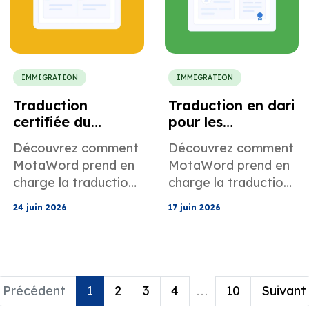
documents de
conformité.
IMMIGRATION
IMMIGRATION
Traduction
Traduction en dari
certifiée du
pour les
kazakh vers
documents d'asile
Découvrez comment
Découvrez comment
l'anglais pour les
et d'identité
MotaWord prend en
MotaWord prend en
demandes de
américains
charge la traduction
charge la traduction
bourses
certifiée du kazakh
en dari pour les
américaines
24 juin 2026
17 juin 2026
vers l'anglais pour
demandes d'asile
les demandes de
aux États-Unis.
bourses américaines.
Précédent
1
2
3
4
...
10
Suivant