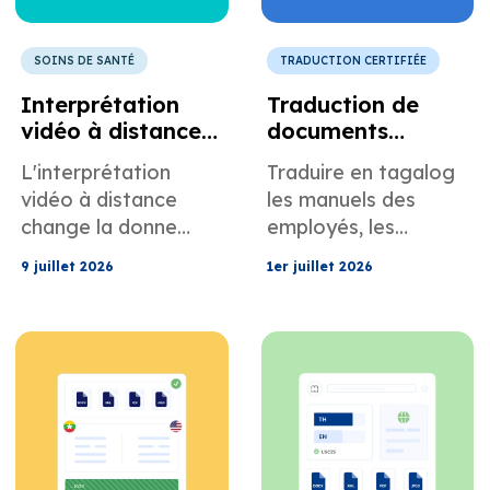
SOINS DE SANTÉ
TRADUCTION CERTIFIÉE
Interprétation
Traduction de
vidéo à distance
documents
pour les
philippins pour
L'interprétation
Traduire en tagalog
professionnels de
l'emploi et les
vidéo à distance
les manuels des
la santé et les
ressources
change la donne
employés, les
programmes de
humaines aux
pour les prestataires
formations à la
télésanté
États-Unis
9 juillet 2026
1er juillet 2026
de soins de santé et
sécurité, les contrats
les programmes de
et les politiques RH
télésanté. Pour en
afin d'améliorer la
savoir plus, cliquez
conformité, la clarté
ici.
et la communication
au sein du personnel.